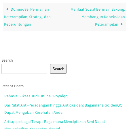
Domino99: Permainan
Manfaat Sosial Bermain Sakong:
Keterampilan, Strategi, dan
Membangun Koneksi dan
Keberuntungan
Keterampilan
Search
Search
Recent Posts
Rahasia Sukses Judi Online : Royalqq
Dari Sifat Anti-Peradangan hingga Antioksidan: Bagaimana GoldenQQ
Dapat Mengubah Kesehatan Anda
Artisqq sebagai Terapi: Bagaimana Menciptakan Seni Dapat
Meningkatkan Kesehatan Mental