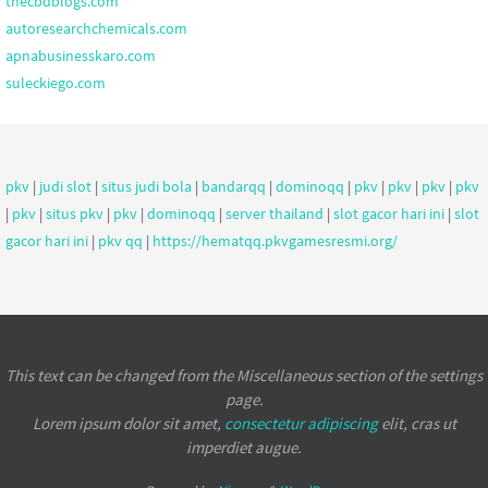
thecbdblogs.com
autoresearchchemicals.com
apnabusinesskaro.com
suleckiego.com
pkv
|
judi slot
|
situs judi bola
|
bandarqq
|
dominoqq
|
pkv
|
pkv
|
pkv
|
pkv
|
pkv
|
situs pkv
|
pkv
|
dominoqq
|
server thailand
|
slot gacor hari ini
|
slot
gacor hari ini
|
pkv qq
|
https://hematqq.pkvgamesresmi.org/
This text can be changed from the Miscellaneous section of the settings
page.
Lorem ipsum
dolor sit amet,
consectetur adipiscing
elit, cras ut
imperdiet augue.