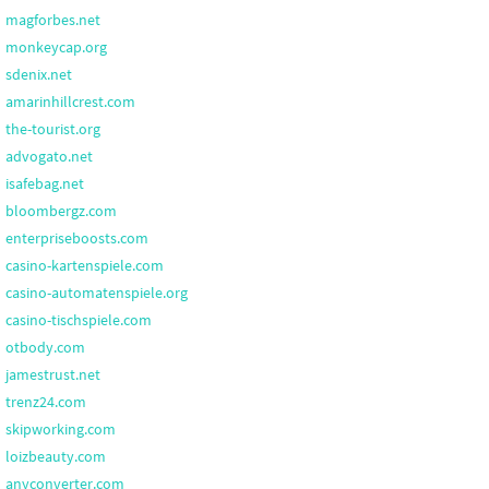
magforbes.net
monkeycap.org
sdenix.net
amarinhillcrest.com
the-tourist.org
advogato.net
isafebag.net
bloombergz.com
enterpriseboosts.com
casino-kartenspiele.com
casino-automatenspiele.org
casino-tischspiele.com
otbody.com
jamestrust.net
trenz24.com
skipworking.com
loizbeauty.com
anyconverter.com