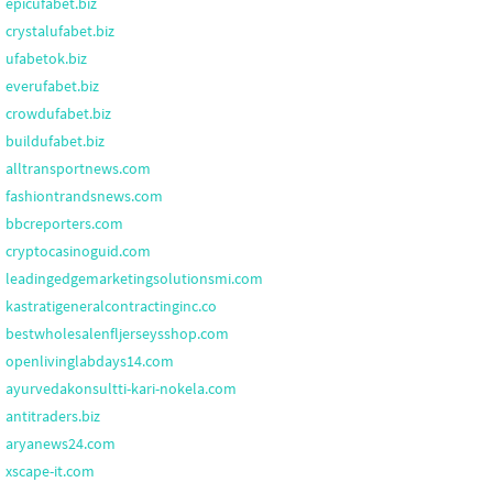
epicufabet.biz
crystalufabet.biz
ufabetok.biz
everufabet.biz
crowdufabet.biz
buildufabet.biz
alltransportnews.com
fashiontrandsnews.com
bbcreporters.com
cryptocasinoguid.com
leadingedgemarketingsolutionsmi.com
kastratigeneralcontractinginc.co
bestwholesalenfljerseysshop.com
openlivinglabdays14.com
ayurvedakonsultti-kari-nokela.com
antitraders.biz
aryanews24.com
xscape-it.com