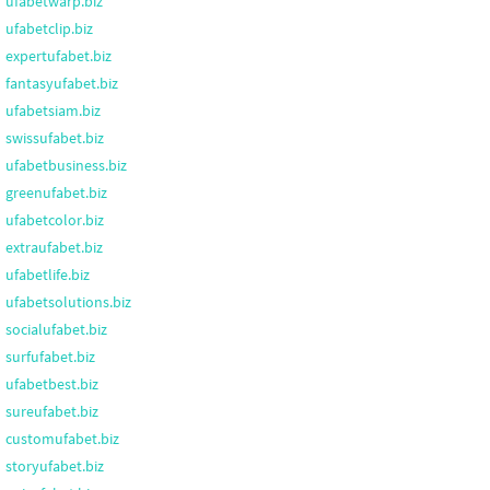
ufabetwarp.biz
ufabetclip.biz
expertufabet.biz
fantasyufabet.biz
ufabetsiam.biz
swissufabet.biz
ufabetbusiness.biz
greenufabet.biz
ufabetcolor.biz
extraufabet.biz
ufabetlife.biz
ufabetsolutions.biz
socialufabet.biz
surfufabet.biz
ufabetbest.biz
sureufabet.biz
customufabet.biz
storyufabet.biz