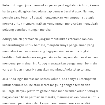
Keberuntungan juga memainkan peran penting dalam Aduqq, karena
kartu yang dibagikan kepada setiap pemain bersifat acak. Namun,
pemain yang terampil dapat menggunakan kemampuan strategis
mereka untuk memaksimalkan kemampuan mereka dan mengubah
peluang demi keuntungan mereka.
Aduqq adalah permainan yang membutuhkan keterampilan dan
keberuntungan untuk berhasil, menjadikannya pengalaman yang
mendebarkan dan menantang bagi pemain dari semua tingkat
keahlian. Baik Anda seorang pemain kartu berpengalaman atau baru
mengenal permainan ini, Aduqq menawarkan pengalaman bermain
yang unik dan menarik yang akan membuat Anda tetap tenang.
Jika Anda ingin merasakan sensasi Aduqq, ada banyak kesempatan
untuk bermain online atau secara langsung dengan teman dan
keluarga. Banyak platform game online menawarkan Aduqq sebagai
bagian dari pilihan permainan mereka, memungkinkan pemain untuk
menikmati permainan dari kenyamanan rumah mereka sendiri.