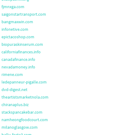
fjmnxga.com
saigonstartransport.com
bangmaxwin.com
infonetive.com
epictacoshop.com
biopuraskinserum.com
californiafinances.info
canadafinance.info
nevadamoney.info
rimene.com
ledepanneur-pigalle.com
dvd-digest.net
theartistsmarketnola.com
chiranaplus.biz
stackspancakebar.com
namheongfoodcourt.com
milanoglasgow.com
hallu-forte3.com