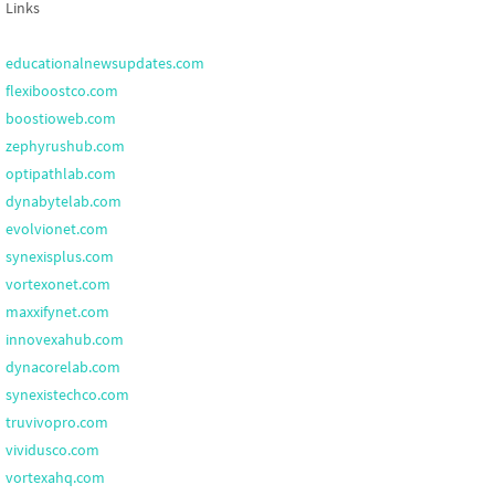
Links
educationalnewsupdates.com
flexiboostco.com
boostioweb.com
zephyrushub.com
optipathlab.com
dynabytelab.com
evolvionet.com
synexisplus.com
vortexonet.com
maxxifynet.com
innovexahub.com
dynacorelab.com
synexistechco.com
truvivopro.com
vividusco.com
vortexahq.com