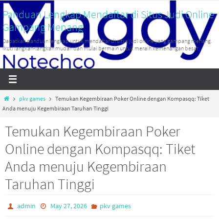
Skip
Panduan Lengkap Mendaftar di Situs Judi Online
to
Gampang Menang
content
Dapatkan panduan lengkap untuk mendaftar di situs judi online yang gampang menang.
Ikuti langkah-langkah mudah dan mulai bermain untuk meraih kemenangan besar.
Home
pkv games
Temukan Kegembiraan Poker Online dengan Kompasqq: Tiket
Anda menuju Kegembiraan Taruhan Tinggi
Temukan Kegembiraan Poker
Online dengan Kompasqq: Tiket
Anda menuju Kegembiraan
Taruhan Tinggi
admin
May 27, 2026
pkv games