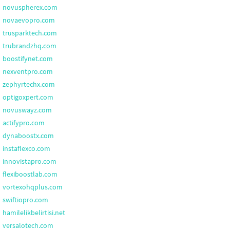
novuspherex.com
novaevopro.com
trusparktech.com
trubrandzhq.com
boostifynet.com
nexventpro.com
zephyrtechx.com
optigoxpert.com
novuswayz.com
actifypro.com
dynaboostx.com
instaflexco.com
innovistapro.com
flexiboostlab.com
vortexohqplus.com
swiftiopro.com
hamilelikbelirtisi.net
versalotech.com