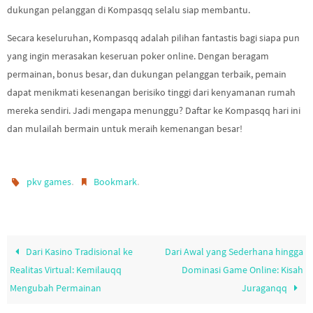
dukungan pelanggan di Kompasqq selalu siap membantu.
Secara keseluruhan, Kompasqq adalah pilihan fantastis bagi siapa pun
yang ingin merasakan keseruan poker online. Dengan beragam
permainan, bonus besar, dan dukungan pelanggan terbaik, pemain
dapat menikmati kesenangan berisiko tinggi dari kenyamanan rumah
mereka sendiri. Jadi mengapa menunggu? Daftar ke Kompasqq hari ini
dan mulailah bermain untuk meraih kemenangan besar!
.
.
pkv games
Bookmark
Dari Kasino Tradisional ke
Dari Awal yang Sederhana hingga
Realitas Virtual: Kemilauqq
Dominasi Game Online: Kisah
Mengubah Permainan
Juraganqq