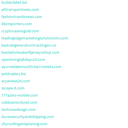
buildufabet.biz
alltransportnews.com
fashiontrandsnews.com
bbcreporters.com
cryptocasinoguid.com
leadingedgemarketingsolutionsmi.com
kastratigeneralcontractinginc.co
bestwholesalenfljerseysshop.com
openlivinglabdays14.com
ayurvedakonsultti-kari-nokela.com
antitraders.biz
aryanews24.com
xscape-it.com
777azino-mobile.com
cobbseniorbowl.com
technowdesign.com
durexsecurityandshipping.com
cityroofingandplannig.com