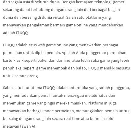
dari segala usia di seluruh dunia. Dengan kemajuan teknologi, gamer
sekarang dapat terhubung dengan orang lain dari berbagai bagian
dunia dan bersaing di dunia virtual. Salah satu platform yang
menawarkan pengalaman bermain game online yang mendebarkan
adalah ITUQQ.
ITUQQ adalah situs web game online yang menawarkan berbagai
permainan untuk dipilih pemain. Apakah Anda penggemar permainan
kartu klasik seperti poker dan domino, atau lebih suka game yang lebih
penuh aksi seperti game menembak dan balap, ITUQQ memiliki sesuatu
untuk semua orang.
Salah satu fitur utama ITUQQ adalah antarmuka yang ramah pengguna,
yang memudahkan pemain untuk menavigasi melalui situs dan
menemukan game yang ingin mereka mainkan. Platform ini juga
menawarkan berbagai mode permainan, memungkinkan pemain untuk
bersaing dengan orang lain secara real-time atau bermain solo
melawan lawan AI.