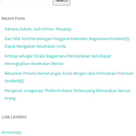
Search
Recent Posts
Rahasia Sukses Judi Online : Royalqq
Dari Sifat Anti-Peradangan hingga Antioksidan: Bagaimana GoldenQQ
Dapat Mengubah Kesehatan Anda
Artisqq sebagai Terapi: Bagaimana Menciptakan Seni Dapat
Meningkatkan Kesehatan Mental
Bebaskan Potensi Kemenangan Anda dengan Opsi Permainan Premium
OneBetQQ
Mengenal Juraganqq: Platform Game Online yang Dibicarakan Semua
Orang
LINK LAINNYA
dominoqq