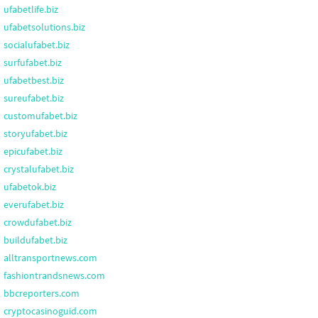
ufabetlife.biz
ufabetsolutions.biz
socialufabet.biz
surfufabet.biz
ufabetbest.biz
sureufabet.biz
customufabet.biz
storyufabet.biz
epicufabet.biz
crystalufabet.biz
ufabetok.biz
everufabet.biz
crowdufabet.biz
buildufabet.biz
alltransportnews.com
fashiontrandsnews.com
bbcreporters.com
cryptocasinoguid.com