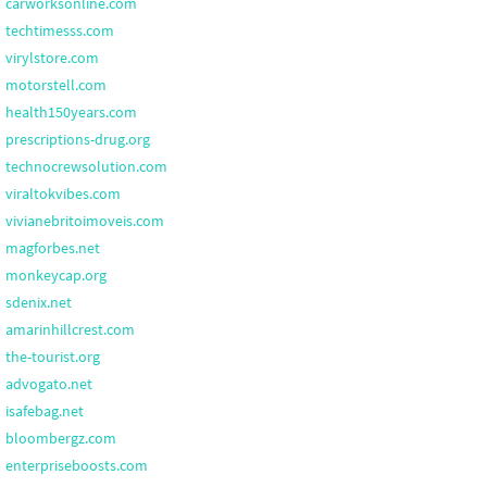
carworksonline.com
techtimesss.com
virylstore.com
motorstell.com
health150years.com
prescriptions-drug.org
technocrewsolution.com
viraltokvibes.com
vivianebritoimoveis.com
magforbes.net
monkeycap.org
sdenix.net
amarinhillcrest.com
the-tourist.org
advogato.net
isafebag.net
bloombergz.com
enterpriseboosts.com