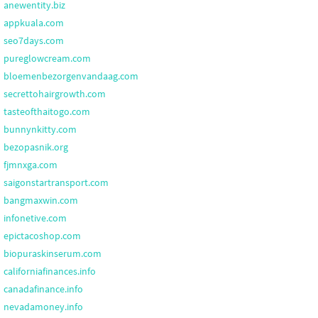
anewentity.biz
appkuala.com
seo7days.com
pureglowcream.com
bloemenbezorgenvandaag.com
secrettohairgrowth.com
tasteofthaitogo.com
bunnynkitty.com
bezopasnik.org
fjmnxga.com
saigonstartransport.com
bangmaxwin.com
infonetive.com
epictacoshop.com
biopuraskinserum.com
californiafinances.info
canadafinance.info
nevadamoney.info