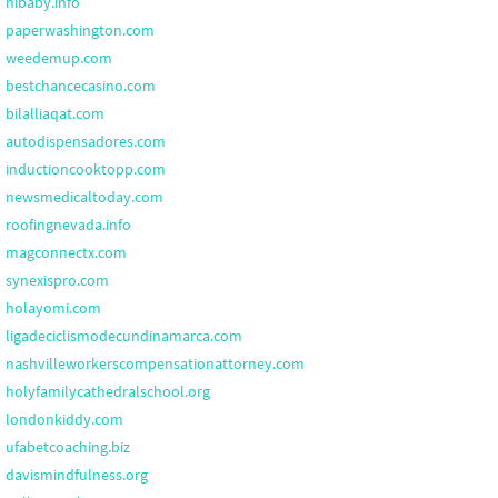
hibaby.info
paperwashington.com
weedemup.com
bestchancecasino.com
bilalliaqat.com
autodispensadores.com
inductioncooktopp.com
newsmedicaltoday.com
roofingnevada.info
magconnectx.com
synexispro.com
holayomi.com
ligadeciclismodecundinamarca.com
nashvilleworkerscompensationattorney.com
holyfamilycathedralschool.org
londonkiddy.com
ufabetcoaching.biz
davismindfulness.org