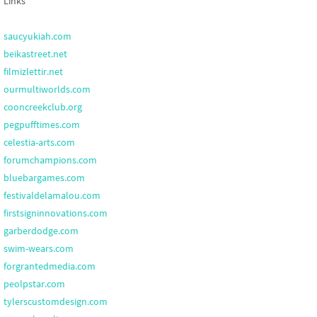
Links
saucyukiah.com
beikastreet.net
filmizlettir.net
ourmultiworlds.com
cooncreekclub.org
pegpufftimes.com
celestia-arts.com
forumchampions.com
bluebargames.com
festivaldelamalou.com
firstsigninnovations.com
garberdodge.com
swim-wears.com
forgrantedmedia.com
peolpstar.com
tylerscustomdesign.com