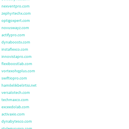
nexventpro.com
zephyrtechx.com
optigoxpert.com
novuswayz.com
actifypro.com
dynaboostx.com
instaflexco.com
innovistapro.com
flexiboostlab.com
vortexohqplus.com
swiftiopro.com
hamilelikbelirtisi.net
versalotech.com
techmaxco.com
exceedolab.com
activaxio.com
dynabytesco.com
stylegurupro.com