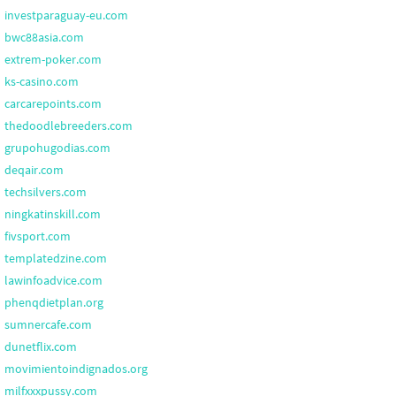
investparaguay-eu.com
bwc88asia.com
extrem-poker.com
ks-casino.com
carcarepoints.com
thedoodlebreeders.com
grupohugodias.com
deqair.com
techsilvers.com
ningkatinskill.com
fivsport.com
templatedzine.com
lawinfoadvice.com
phenqdietplan.org
sumnercafe.com
dunetflix.com
movimientoindignados.org
milfxxxpussy.com