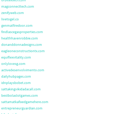
magconnecttech.com
zenifyweb.com
livetogel.co
genmatfiredoor.com
findlascegasproperties.com
healthhavenrobbie.com
donanddonnadesigns.com
eagleoneconstructiontx.com
equiflexvitality.com
onlylovesg.com
activedesenvolvimento.com
dailyhubpages.com
idnplaysbobet.com
sattakingvikidadacall.com
bestbolaslotgames.com
sattamatkafixedgamehere.com
entrepreneurguardian.com