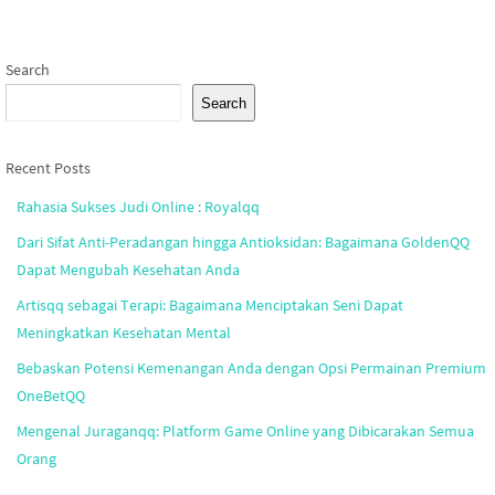
Search
Search
Recent Posts
Rahasia Sukses Judi Online : Royalqq
Dari Sifat Anti-Peradangan hingga Antioksidan: Bagaimana GoldenQQ
Dapat Mengubah Kesehatan Anda
Artisqq sebagai Terapi: Bagaimana Menciptakan Seni Dapat
Meningkatkan Kesehatan Mental
Bebaskan Potensi Kemenangan Anda dengan Opsi Permainan Premium
OneBetQQ
Mengenal Juraganqq: Platform Game Online yang Dibicarakan Semua
Orang