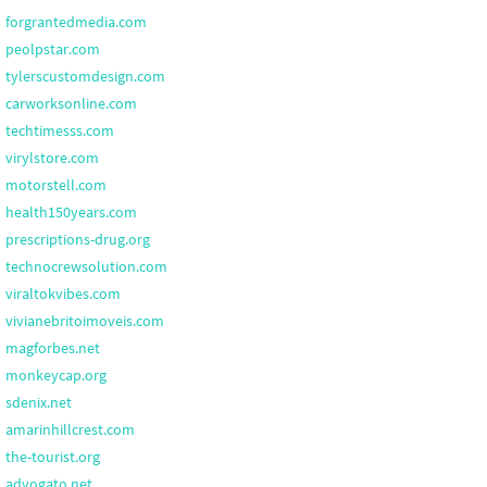
forgrantedmedia.com
peolpstar.com
tylerscustomdesign.com
carworksonline.com
techtimesss.com
virylstore.com
motorstell.com
health150years.com
prescriptions-drug.org
technocrewsolution.com
viraltokvibes.com
vivianebritoimoveis.com
magforbes.net
monkeycap.org
sdenix.net
amarinhillcrest.com
the-tourist.org
advogato.net