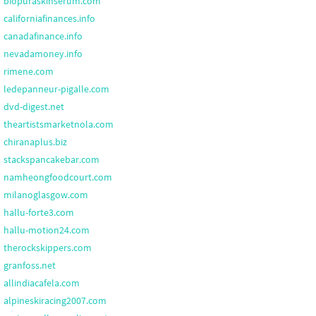
biopuraskinserum.com
californiafinances.info
canadafinance.info
nevadamoney.info
rimene.com
ledepanneur-pigalle.com
dvd-digest.net
theartistsmarketnola.com
chiranaplus.biz
stackspancakebar.com
namheongfoodcourt.com
milanoglasgow.com
hallu-forte3.com
hallu-motion24.com
therockskippers.com
granfoss.net
allindiacafela.com
alpineskiracing2007.com