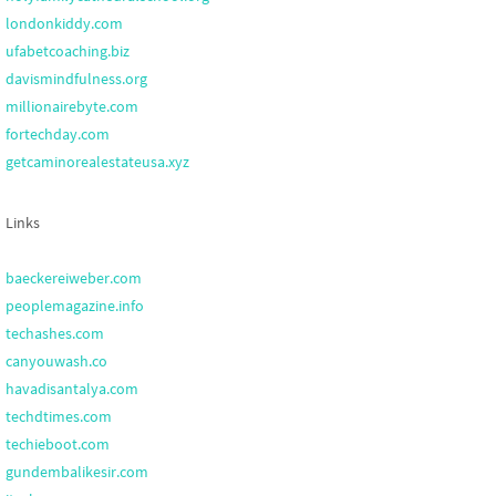
londonkiddy.com
ufabetcoaching.biz
davismindfulness.org
millionairebyte.com
fortechday.com
getcaminorealestateusa.xyz
Links
baeckereiweber.com
peoplemagazine.info
techashes.com
canyouwash.co
havadisantalya.com
techdtimes.com
techieboot.com
gundembalikesir.com