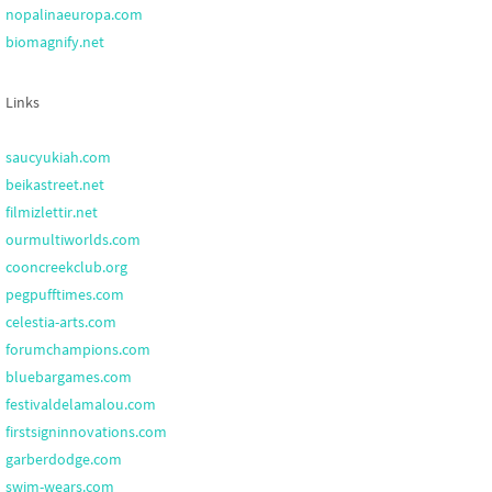
nopalinaeuropa.com
biomagnify.net
Links
saucyukiah.com
beikastreet.net
filmizlettir.net
ourmultiworlds.com
cooncreekclub.org
pegpufftimes.com
celestia-arts.com
forumchampions.com
bluebargames.com
festivaldelamalou.com
firstsigninnovations.com
garberdodge.com
swim-wears.com