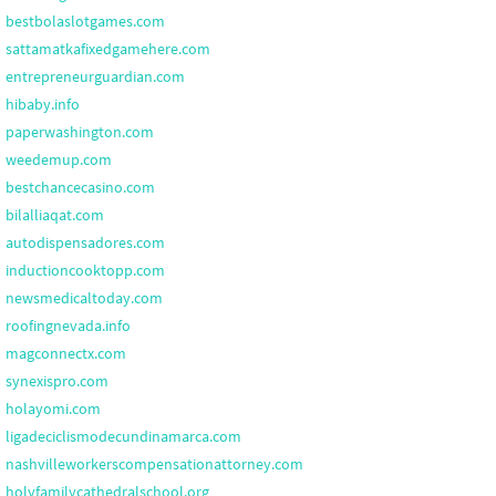
bestbolaslotgames.com
sattamatkafixedgamehere.com
entrepreneurguardian.com
hibaby.info
paperwashington.com
weedemup.com
bestchancecasino.com
bilalliaqat.com
autodispensadores.com
inductioncooktopp.com
newsmedicaltoday.com
roofingnevada.info
magconnectx.com
synexispro.com
holayomi.com
ligadeciclismodecundinamarca.com
nashvilleworkerscompensationattorney.com
holyfamilycathedralschool.org