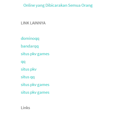
Online yang Dibicarakan Semua Orang
LINK LAINNYA
dominoqq
bandarqq
situs pkv games
qq
situs pkv
situs qq
situs pkv games
situs pkv games
Links