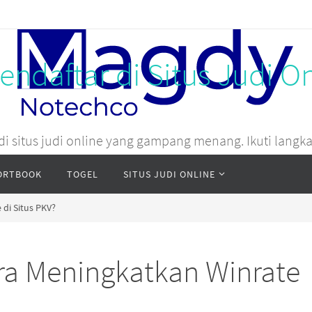
ndaftar di Situs Judi 
i situs judi online yang gampang menang. Ikuti lang
ORTBOOK
TOGEL
SITUS JUDI ONLINE
di Situs PKV?
ra Meningkatkan Winrate