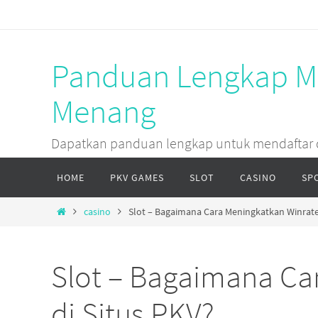
Skip
to
content
Panduan Lengkap Me
Menang
Dapatkan panduan lengkap untuk mendaftar d
meraih kemenangan besar.
Skip
HOME
PKV GAMES
SLOT
CASINO
SP
to
content
Home
casino
Slot – Bagaimana Cara Meningkatkan Winrate 
Slot – Bagaimana Ca
di Situs PKV?