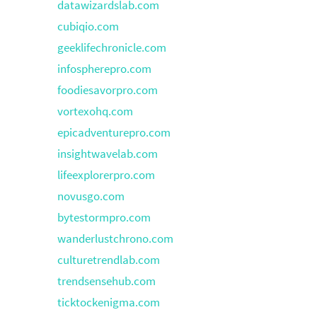
datawizardslab.com
cubiqio.com
geeklifechronicle.com
infospherepro.com
foodiesavorpro.com
vortexohq.com
epicadventurepro.com
insightwavelab.com
lifeexplorerpro.com
novusgo.com
bytestormpro.com
wanderlustchrono.com
culturetrendlab.com
trendsensehub.com
ticktockenigma.com