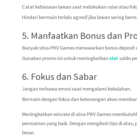
Catat kebiasaan lawan saat melakukan raise atau fold
Hindari bermain terlalu agresif jika lawan sering ber
5. Manfaatkan Bonus dan Pr
Banyak situs PKV Games menawarkan bonus deposit 
Gunakan promo ini untuk meningkatkan
slot
saldo p
6. Fokus dan Sabar
Jangan terbawa emosi saat mengalami kekalahan.
Bermain dengan fokus dan ketenangan akan membant
Meningkatkan winrate di situs PKV Games membutuh
permainan yang baik. Dengan mengikuti tips di atas,
besar.