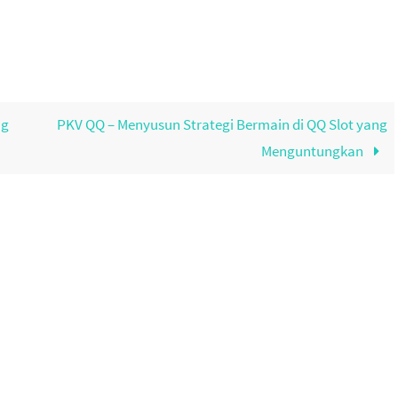
ng
PKV QQ – Menyusun Strategi Bermain di QQ Slot yang
Menguntungkan