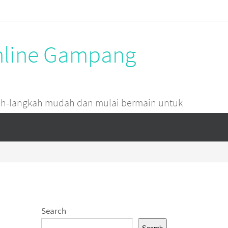
Online Gampang
kah-langkah mudah dan mulai bermain untuk
Search