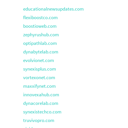
educationalnewsupdates.com
flexiboostco.com
boostioweb.com
zephyrushub.com
optipathlab.com
dynabytelab.com
evolvionet.com
synexisplus.com
vortexonet.com
maxxifynet.com
innovexahub.com
dynacorelab.com
synexistechco.com
truvivopro.com