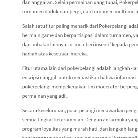
dan anggaran. Selain permainan uang tunai, Pokerpe
turnamen duduk-dan-pergi, dan turnamen multi-meja
Salah satu fitur paling menarik dari Pokerpelangi a
bermain game dan berpartisipasi dalam turnamen, ya
dan imbalan lainnya. Ini memberi insentif kepada pe
hadiah atas kesetiaan mereka.
Fitur utama lain dari pokerpelangi adalah langkah 
enkripsi canggih untuk memastikan bahwa informasi 
pokerpelangi mempekerjakan tim moderator berpe
permainan yang adil.
Secara keseluruhan, pokerpelangi menawarkan pengal
semua tingkat keterampilan. Dengan antarmuka yan
program loyalitas yang murah hati, dan langkah-la