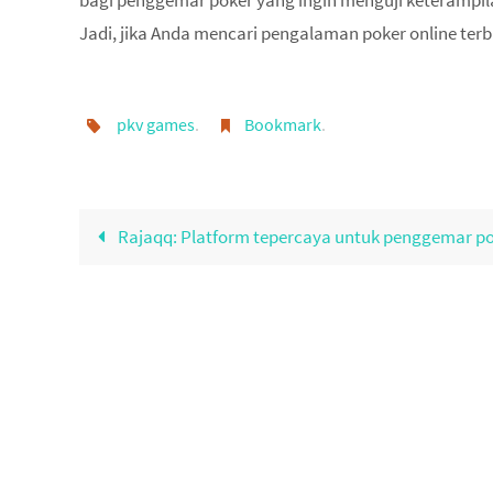
bagi penggemar poker yang ingin menguji keterampila
Jadi, jika Anda mencari pengalaman poker online terbai
pkv games
.
Bookmark
.
Rajaqq: Platform tepercaya untuk penggemar p