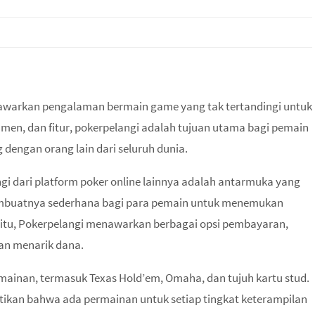
nawarkan pengalaman bermain game yang tak tertandingi untuk
en, dan fitur, pokerpelangi adalah tujuan utama bagi pemain
dengan orang lain dari seluruh dunia.
i dari platform poker online lainnya adalah antarmuka yang
embuatnya sederhana bagi para pemain untuk menemukan
 itu, Pokerpelangi menawarkan berbagai opsi pembayaran,
n menarik dana.
inan, termasuk Texas Hold’em, Omaha, dan tujuh kartu stud.
tikan bahwa ada permainan untuk setiap tingkat keterampilan