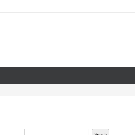
Online Gampang
ah-langkah mudah dan mulai bermain untuk
Search
Search