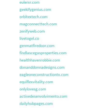
eulerxr.com
geekifygenius.com
orbitextech.com
magconnecttech.com
zenifyweb.com
livetogel.co
genmatfiredoor.com
findlascegasproperties.com
healthhavenrobbie.com
donanddonnadesigns.com
eagleoneconstructiontx.com
equiflexvitality.com
onlylovesg.com
activedesenvolvimento.com
dailyhubpages.com