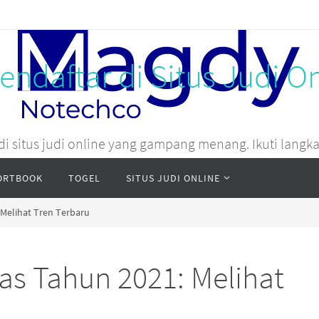
ndaftar di Situs Judi 
i situs judi online yang gampang menang. Ikuti lang
ORTBOOK
TOGEL
SITUS JUDI ONLINE
 Melihat Tren Terbaru
as Tahun 2021: Melihat