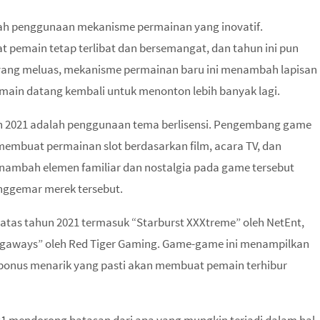
lah penggunaan mekanisme permainan yang inovatif.
pemain tetap terlibat dan bersemangat, dan tahun ini pun
r yang meluas, mekanisme permainan baru ini menambah lapisan
ain datang kembali untuk menonton lebih banyak lagi.
ahun 2021 adalah penggunaan tema berlisensi. Pengembang game
embuat permainan slot berdasarkan film, acara TV, dan
enambah elemen familiar dan nostalgia pada game tersebut
nggemar merek tersebut.
ratas tahun 2021 termasuk “Starburst XXXtreme” oleh NetEnt,
Megaways” oleh Red Tiger Gaming. Game-game ini menampilkan
 bonus menarik yang pasti akan membuat pemain terhibur