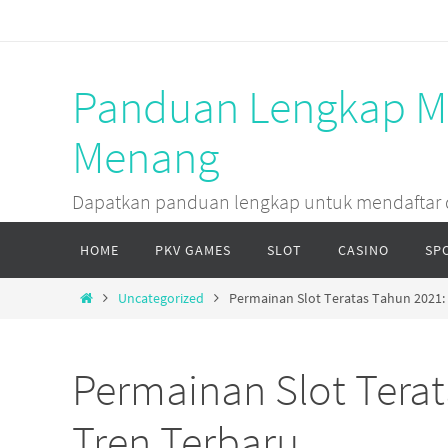
Skip
to
content
Panduan Lengkap Me
Menang
Dapatkan panduan lengkap untuk mendaftar d
meraih kemenangan besar.
Skip
HOME
PKV GAMES
SLOT
CASINO
SP
to
content
Home
Uncategorized
Permainan Slot Teratas Tahun 2021:
Permainan Slot Terat
Tren Terbaru