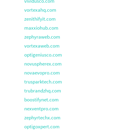
vividusco.com
vortexahq.com
zenithifyit.com
maxxiohub.com
zephyraweb.com
vortexaweb.com
optigeniusco.com
novuspherex.com
novaevopro.com
trusparktech.com
trubrandzhq.com
boostifynet.com
nexventpro.com
zephyrtechx.com
optigoxpert.com