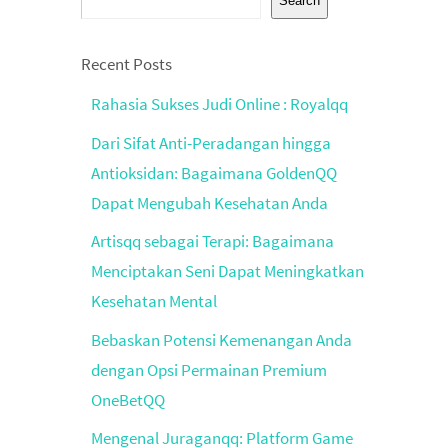
Search
Recent Posts
Rahasia Sukses Judi Online : Royalqq
Dari Sifat Anti-Peradangan hingga
Antioksidan: Bagaimana GoldenQQ
Dapat Mengubah Kesehatan Anda
Artisqq sebagai Terapi: Bagaimana
Menciptakan Seni Dapat Meningkatkan
Kesehatan Mental
Bebaskan Potensi Kemenangan Anda
dengan Opsi Permainan Premium
OneBetQQ
Mengenal Juraganqq: Platform Game