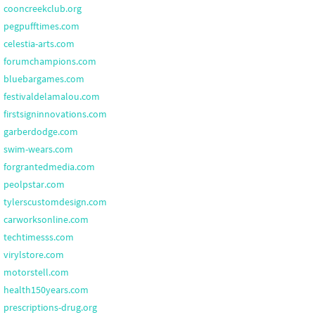
cooncreekclub.org
pegpufftimes.com
celestia-arts.com
forumchampions.com
bluebargames.com
festivaldelamalou.com
firstsigninnovations.com
garberdodge.com
swim-wears.com
forgrantedmedia.com
peolpstar.com
tylerscustomdesign.com
carworksonline.com
techtimesss.com
virylstore.com
motorstell.com
health150years.com
prescriptions-drug.org