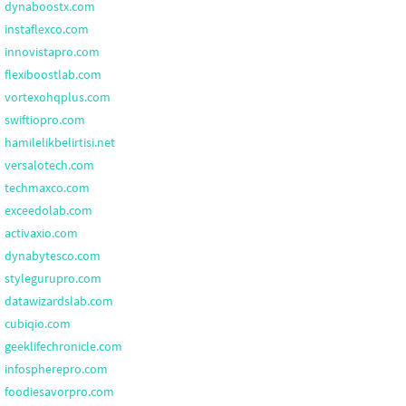
dynaboostx.com
instaflexco.com
innovistapro.com
flexiboostlab.com
vortexohqplus.com
swiftiopro.com
hamilelikbelirtisi.net
versalotech.com
techmaxco.com
exceedolab.com
activaxio.com
dynabytesco.com
stylegurupro.com
datawizardslab.com
cubiqio.com
geeklifechronicle.com
infospherepro.com
foodiesavorpro.com