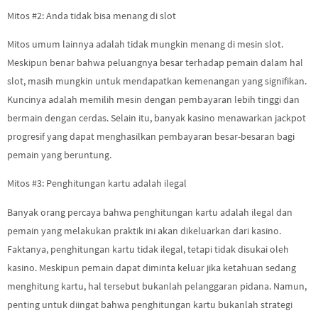
Mitos #2: Anda tidak bisa menang di slot
Mitos umum lainnya adalah tidak mungkin menang di mesin slot.
Meskipun benar bahwa peluangnya besar terhadap pemain dalam hal
slot, masih mungkin untuk mendapatkan kemenangan yang signifikan.
Kuncinya adalah memilih mesin dengan pembayaran lebih tinggi dan
bermain dengan cerdas. Selain itu, banyak kasino menawarkan jackpot
progresif yang dapat menghasilkan pembayaran besar-besaran bagi
pemain yang beruntung.
Mitos #3: Penghitungan kartu adalah ilegal
Banyak orang percaya bahwa penghitungan kartu adalah ilegal dan
pemain yang melakukan praktik ini akan dikeluarkan dari kasino.
Faktanya, penghitungan kartu tidak ilegal, tetapi tidak disukai oleh
kasino. Meskipun pemain dapat diminta keluar jika ketahuan sedang
menghitung kartu, hal tersebut bukanlah pelanggaran pidana. Namun,
penting untuk diingat bahwa penghitungan kartu bukanlah strategi