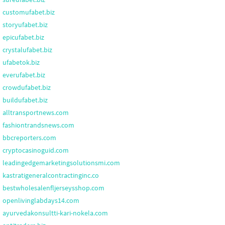
customufabet.biz
storyufabet.biz
epicufabet.biz
crystalufabet.biz
ufabetok.biz
everufabet.biz
crowdufabet.biz
buildufabet.biz
alltransportnews.com
fashiontrandsnews.com
bbcreporters.com
cryptocasinoguid.com
leadingedgemarketingsolutionsmi.com
kastratigeneralcontractinginc.co
bestwholesalenfljerseysshop.com
openlivinglabdays14.com
ayurvedakonsultti-kari-nokela.com