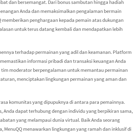
ibat dan bersemangat. Dari bonus sambutan hingga hadiah
emenangan Anda dan memaksimalkan pengalaman bermain
QQ memberikan penghargaan kepada pemain atas dukungan
 alasan untuk terus datang kembali dan mendapatkan lebih
tmennya terhadap permainan yang adil dan keamanan. Platform
k memastikan informasi pribadi dan transaksi keuangan Anda
an tim moderator berpengalaman untuk memantau permainan
turan, menciptakan lingkungan permainan yang aman dan
asa komunitas yang dipupuknya di antara para pemainnya.
, Anda dapat terhubung dengan individu yang berpikiran sama,
ahabatan yang melampaui dunia virtual. Baik Anda seorang
a, MenuQQ menawarkan lingkungan yang ramah dan inklusif di