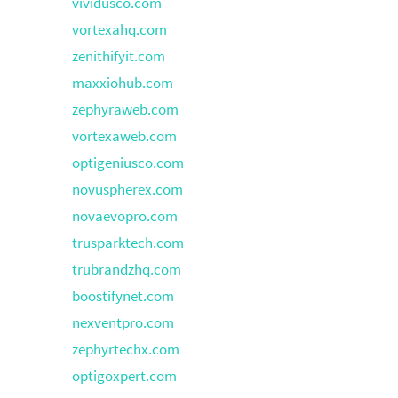
vividusco.com
vortexahq.com
zenithifyit.com
maxxiohub.com
zephyraweb.com
vortexaweb.com
optigeniusco.com
novuspherex.com
novaevopro.com
trusparktech.com
trubrandzhq.com
boostifynet.com
nexventpro.com
zephyrtechx.com
optigoxpert.com