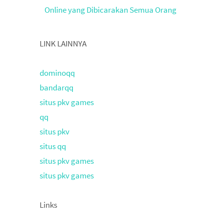
Online yang Dibicarakan Semua Orang
LINK LAINNYA
dominoqq
bandarqq
situs pkv games
qq
situs pkv
situs qq
situs pkv games
situs pkv games
Links