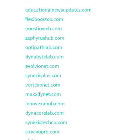
educationalnewsupdates.com
flexiboostco.com
boostioweb.com
zephyrushub.com
optipathlab.com
dynabytelab.com
evolvionet.com
synexisplus.com
vortexonet.com
maxxifynet.com
innovexahub.com
dynacorelab.com
synexistechco.com
truvivopro.com