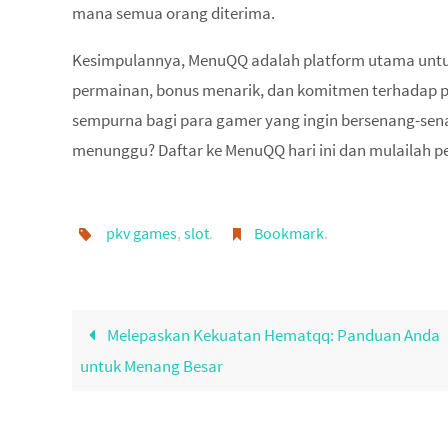
mana semua orang diterima.
Kesimpulannya, MenuQQ adalah platform utama untu
permainan, bonus menarik, dan komitmen terhadap 
sempurna bagi para gamer yang ingin bersenang-sena
menunggu? Daftar ke MenuQQ hari ini dan mulailah 
pkv games
,
slot
.
Bookmark
.
Melepaskan Kekuatan Hematqq: Panduan Anda
untuk Menang Besar