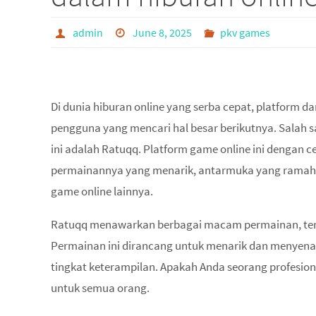
admin
June 8, 2025
pkv games
Di dunia hiburan online yang serba cepat, platform da
pengguna yang mencari hal besar berikutnya. Salah s
ini adalah Ratuqq. Platform game online ini dengan 
permainannya yang menarik, antarmuka yang ramah p
game online lainnya.
Ratuqq menawarkan berbagai macam permainan, term
Permainan ini dirancang untuk menarik dan menyena
tingkat keterampilan. Apakah Anda seorang profesio
untuk semua orang.