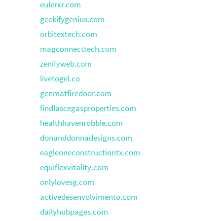
eulerxr.com
geekifygenius.com
orbitextech.com
magconnecttech.com
zenifyweb.com
livetogel.co
genmatfiredoor.com
findlascegasproperties.com
healthhavenrobbie.com
donanddonnadesigns.com
eagleoneconstructiontx.com
equiflexvitality.com
onlylovesg.com
activedesenvolvimento.com
dailyhubpages.com