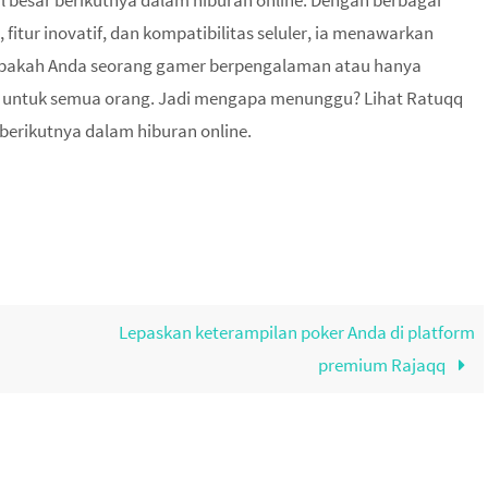
 besar berikutnya dalam hiburan online. Dengan berbagai
itur inovatif, dan kompatibilitas seluler, ia menawarkan
Apakah Anda seorang gamer berpengalaman atau hanya
u untuk semua orang. Jadi mengapa menunggu? Lihat Ratuqq
r berikutnya dalam hiburan online.
Lepaskan keterampilan poker Anda di platform
premium Rajaqq