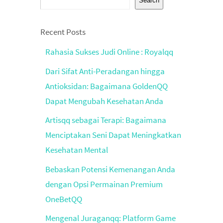
Search
Recent Posts
Rahasia Sukses Judi Online : Royalqq
Dari Sifat Anti-Peradangan hingga
Antioksidan: Bagaimana GoldenQQ
Dapat Mengubah Kesehatan Anda
Artisqq sebagai Terapi: Bagaimana
Menciptakan Seni Dapat Meningkatkan
Kesehatan Mental
Bebaskan Potensi Kemenangan Anda
dengan Opsi Permainan Premium
OneBetQQ
Mengenal Juraganqq: Platform Game