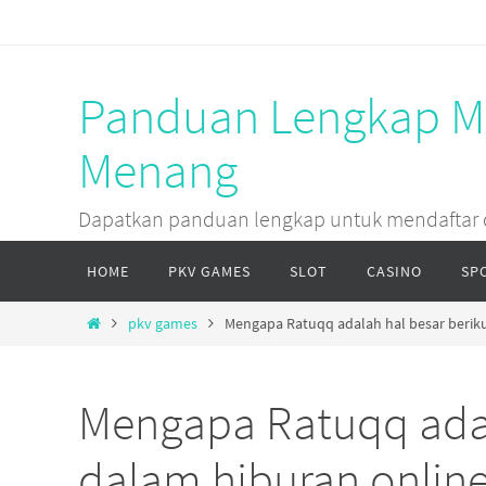
Skip
to
content
Panduan Lengkap Me
Menang
Dapatkan panduan lengkap untuk mendaftar d
meraih kemenangan besar.
Skip
HOME
PKV GAMES
SLOT
CASINO
SP
to
content
Home
pkv games
Mengapa Ratuqq adalah hal besar berik
Mengapa Ratuqq adal
dalam hiburan onlin