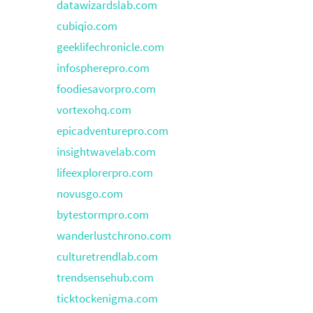
datawizardslab.com
cubiqio.com
geeklifechronicle.com
infospherepro.com
foodiesavorpro.com
vortexohq.com
epicadventurepro.com
insightwavelab.com
lifeexplorerpro.com
novusgo.com
bytestormpro.com
wanderlustchrono.com
culturetrendlab.com
trendsensehub.com
ticktockenigma.com