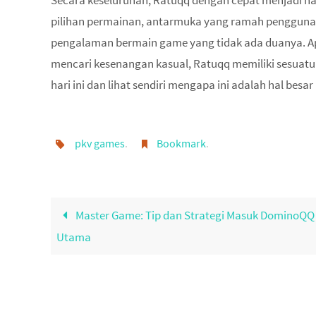
Secara keseluruhan, Ratuqq dengan cepat menjadi hal
pilihan permainan, antarmuka yang ramah pengguna, f
pengalaman bermain game yang tidak ada duanya. 
mencari kesenangan kasual, Ratuqq memiliki sesuat
hari ini dan lihat sendiri mengapa ini adalah hal besa
pkv games
.
Bookmark
.
Master Game: Tip dan Strategi Masuk DominoQQ
Utama