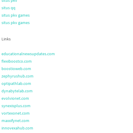
situs pkv
situs qq
situs pkv games
situs pkv games
Links
educationalnewsupdates.com
flexiboostco.com
boostioweb.com
zephyrushub.com
optipathlab.com
dynabytelab.com
evolvionet.com
synexisplus.com
vortexonet.com
maxxifynet.com
innovexahub.com