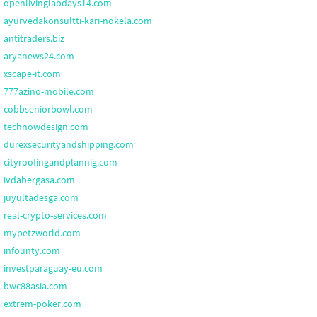
openlivinglabdays14.com
ayurvedakonsultti-kari-nokela.com
antitraders.biz
aryanews24.com
xscape-it.com
777azino-mobile.com
cobbseniorbowl.com
technowdesign.com
durexsecurityandshipping.com
cityroofingandplannig.com
ivdabergasa.com
juyultadesga.com
real-crypto-services.com
mypetzworld.com
infounty.com
investparaguay-eu.com
bwc88asia.com
extrem-poker.com