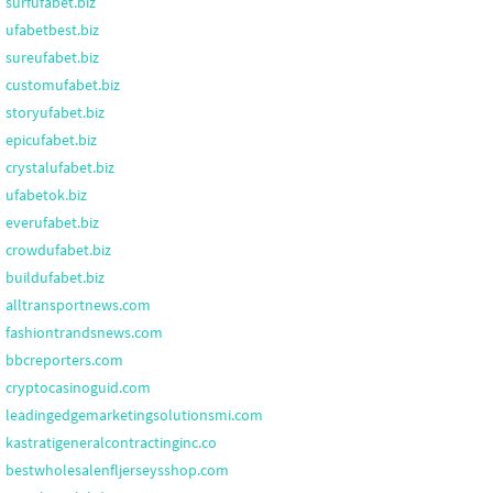
surfufabet.biz
ufabetbest.biz
sureufabet.biz
customufabet.biz
storyufabet.biz
epicufabet.biz
crystalufabet.biz
ufabetok.biz
everufabet.biz
crowdufabet.biz
buildufabet.biz
alltransportnews.com
fashiontrandsnews.com
bbcreporters.com
cryptocasinoguid.com
leadingedgemarketingsolutionsmi.com
kastratigeneralcontractinginc.co
bestwholesalenfljerseysshop.com