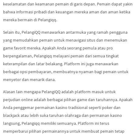
keselamatan dan keamanan pemain di garis depan. Pemain dapat yakin
bahwa informasi pribadi dan keuangan mereka aman dan aman ketika
mereka bermain di Pelangiqq.
Selain itu, PelangiQQ menawarkan antarmuka yang ramah pengguna
yang memudahkan pemain untuk menavigasi situs dan menemukan
game favorit mereka. Apakah Anda seorang pemula atau pro
berpengalaman, Pelangiqq melayani pemain dari semua tingkat
keterampilan dan latar belakang. Platform ini juga menawarkan
berbagai opsi pembayaran, membuatnya nyaman bagi pemain untuk
menyetor dan menarik dana.
Alasan lain mengapa PelangiQQ adalah platform masuk untuk
perjudian online adalah berbagai pilihan game dan taruhannya. Apakah
Anda penggemar permainan kasino tradisional seperti poker dan
blackjack atau lebih suka taruhan olahraga dan permainan kasino
langsung, Pelangiqq memiliki semuanya. Platform ini terus
memperbarui pilihan permainannya untuk membuat pemain tetap