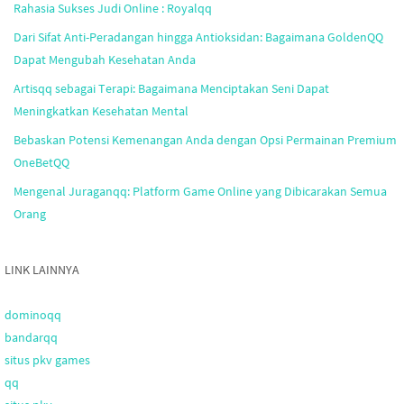
Rahasia Sukses Judi Online : Royalqq
Dari Sifat Anti-Peradangan hingga Antioksidan: Bagaimana GoldenQQ
Dapat Mengubah Kesehatan Anda
Artisqq sebagai Terapi: Bagaimana Menciptakan Seni Dapat
Meningkatkan Kesehatan Mental
Bebaskan Potensi Kemenangan Anda dengan Opsi Permainan Premium
OneBetQQ
Mengenal Juraganqq: Platform Game Online yang Dibicarakan Semua
Orang
LINK LAINNYA
dominoqq
bandarqq
situs pkv games
qq