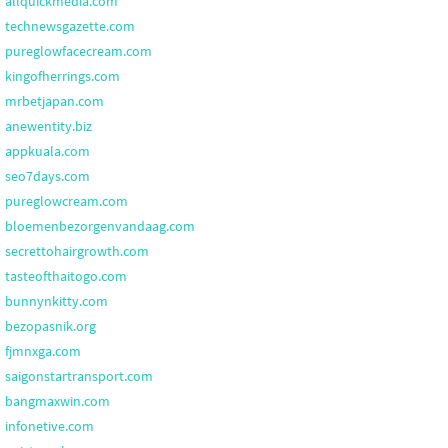
allquickmedia.com
technewsgazette.com
pureglowfacecream.com
kingofherrings.com
mrbetjapan.com
anewentity.biz
appkuala.com
seo7days.com
pureglowcream.com
bloemenbezorgenvandaag.com
secrettohairgrowth.com
tasteofthaitogo.com
bunnynkitty.com
bezopasnik.org
fjmnxga.com
saigonstartransport.com
bangmaxwin.com
infonetive.com