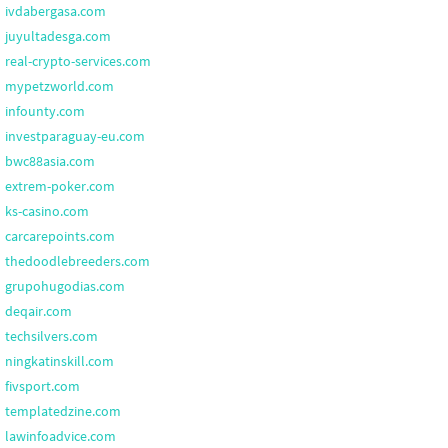
ivdabergasa.com
juyultadesga.com
real-crypto-services.com
mypetzworld.com
infounty.com
investparaguay-eu.com
bwc88asia.com
extrem-poker.com
ks-casino.com
carcarepoints.com
thedoodlebreeders.com
grupohugodias.com
deqair.com
techsilvers.com
ningkatinskill.com
fivsport.com
templatedzine.com
lawinfoadvice.com