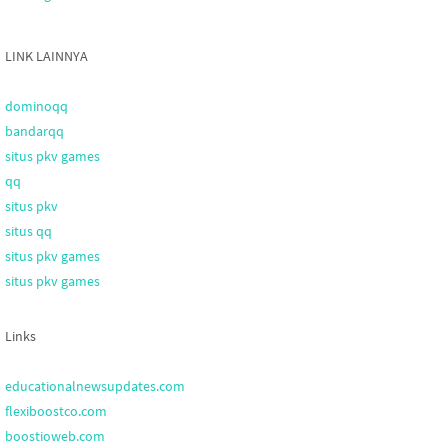
LINK LAINNYA
dominoqq
bandarqq
situs pkv games
qq
situs pkv
situs qq
situs pkv games
situs pkv games
Links
educationalnewsupdates.com
flexiboostco.com
boostioweb.com