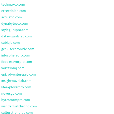
techmaxco.com
exceedolab.com
activaxio.com
dynabytesco.com
stylegurupro.com
datawizardslab.com
cubiqio.com
geeklifechronicle.com
infospherepro.com
foodiesavorpro.com
vortexohq.com
epicadventurepro.com
insightwavelab.com
lifeexplorerpro.com
novusgo.com
bytestormpro.com
wanderlustchrono.com
culturetrendlab.com