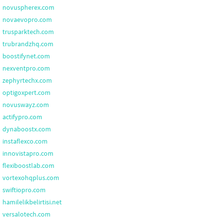
novuspherex.com
novaevopro.com
trusparktech.com
trubrandzhq.com
boostifynet.com
nexventpro.com
zephyrtechx.com
optigoxpert.com
novuswayz.com
actifypro.com
dynaboostx.com
instaflexco.com
innovistapro.com
flexiboostlab.com
vortexohqplus.com
swiftiopro.com
hamilelikbelirtisi.net
versalotech.com