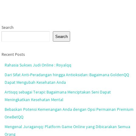
Search
Search
Recent Posts
Rahasia Sukses Judi Online : Royalqq
Dari Sifat Anti-Peradangan hingga Antioksidan: Bagaimana GoldenQQ
Dapat Mengubah Kesehatan Anda
Artisqq sebagai Terapi: Bagaimana Menciptakan Seni Dapat
Meningkatkan Kesehatan Mental
Bebaskan Potensi Kemenangan Anda dengan Opsi Permainan Premium
OneBetQQ
Mengenal Juraganqq: Platform Game Online yang Dibicarakan Semua
Orang