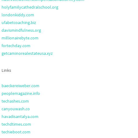
holyfamilycathedralschool.org
londonkiddy.com
ufabetcoaching.biz
davismindfulness.org
millionairebyte.com
fortechday.com
getcaminorealestateusa.xyz
Links
baeckereiweber.com
peoplemagazine.info
techashes.com
canyouwash.co
havadisantalya.com
techdtimes.com
techieboot.com