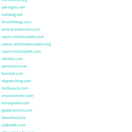
advogato.net
isafebag.net
bloombergz.com
enterpriseboosts.com
casino-kartenspiele.com
casino-automatenspiele.org
casino-tischspiele.com
otbody.com
jamestrust.net
trenz24.com
skipworking.com
loizbeauty.com
anyconverter.com
timespedia.com
jejakkrismon.com
diemthole.biz
ufabetkk.com