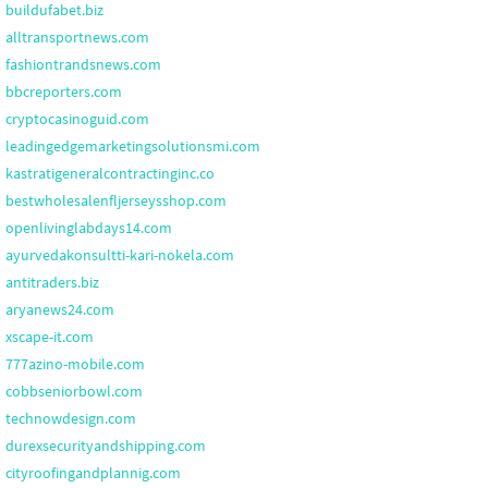
buildufabet.biz
alltransportnews.com
fashiontrandsnews.com
bbcreporters.com
cryptocasinoguid.com
leadingedgemarketingsolutionsmi.com
kastratigeneralcontractinginc.co
bestwholesalenfljerseysshop.com
openlivinglabdays14.com
ayurvedakonsultti-kari-nokela.com
antitraders.biz
aryanews24.com
xscape-it.com
777azino-mobile.com
cobbseniorbowl.com
technowdesign.com
durexsecurityandshipping.com
cityroofingandplannig.com