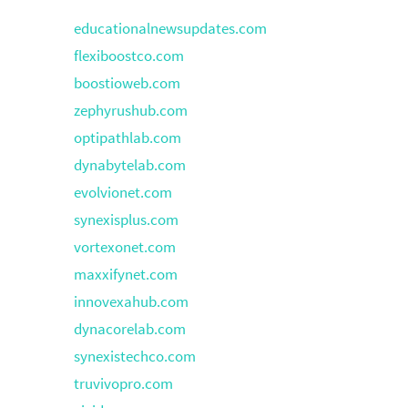
educationalnewsupdates.com
flexiboostco.com
boostioweb.com
zephyrushub.com
optipathlab.com
dynabytelab.com
evolvionet.com
synexisplus.com
vortexonet.com
maxxifynet.com
innovexahub.com
dynacorelab.com
synexistechco.com
truvivopro.com