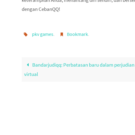
keterampilan Anda, menantang diri sendiri, dan bers
dengan CebanQQ!
pkv games
.
Bookmark
.
Bandarjudiqq: Perbatasan baru dalam perjudian
virtual