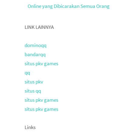
Online yang Dibicarakan Semua Orang
LINK LAINNYA
dominoqq
bandarqq
situs pkv games
qq
situs pkv
situs qq
situs pkv games
situs pkv games
Links