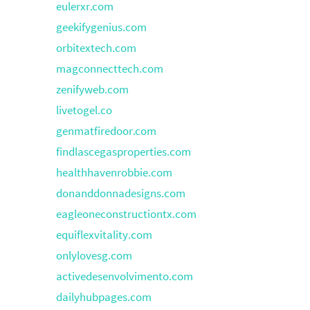
eulerxr.com
geekifygenius.com
orbitextech.com
magconnecttech.com
zenifyweb.com
livetogel.co
genmatfiredoor.com
findlascegasproperties.com
healthhavenrobbie.com
donanddonnadesigns.com
eagleoneconstructiontx.com
equiflexvitality.com
onlylovesg.com
activedesenvolvimento.com
dailyhubpages.com