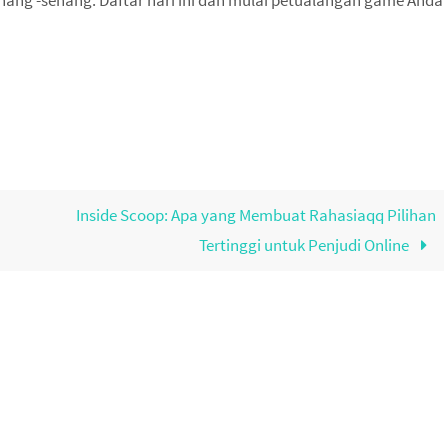
enang -senang. Daftar hari ini dan mulai petualangan game Anda
Inside Scoop: Apa yang Membuat Rahasiaqq Pilihan
Tertinggi untuk Penjudi Online