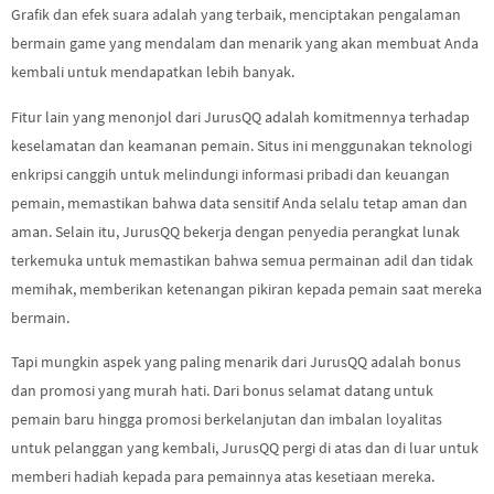
Grafik dan efek suara adalah yang terbaik, menciptakan pengalaman
bermain game yang mendalam dan menarik yang akan membuat Anda
kembali untuk mendapatkan lebih banyak.
Fitur lain yang menonjol dari JurusQQ adalah komitmennya terhadap
keselamatan dan keamanan pemain. Situs ini menggunakan teknologi
enkripsi canggih untuk melindungi informasi pribadi dan keuangan
pemain, memastikan bahwa data sensitif Anda selalu tetap aman dan
aman. Selain itu, JurusQQ bekerja dengan penyedia perangkat lunak
terkemuka untuk memastikan bahwa semua permainan adil dan tidak
memihak, memberikan ketenangan pikiran kepada pemain saat mereka
bermain.
Tapi mungkin aspek yang paling menarik dari JurusQQ adalah bonus
dan promosi yang murah hati. Dari bonus selamat datang untuk
pemain baru hingga promosi berkelanjutan dan imbalan loyalitas
untuk pelanggan yang kembali, JurusQQ pergi di atas dan di luar untuk
memberi hadiah kepada para pemainnya atas kesetiaan mereka.