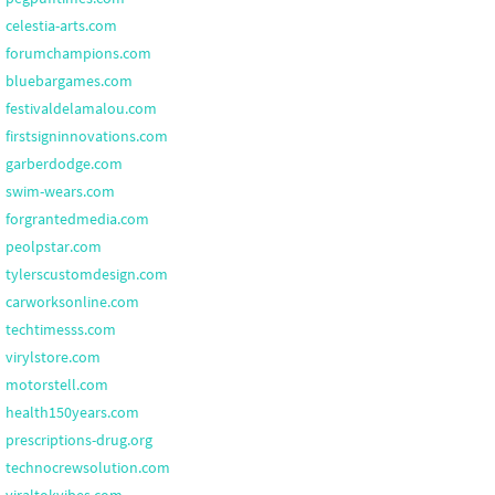
celestia-arts.com
forumchampions.com
bluebargames.com
festivaldelamalou.com
firstsigninnovations.com
garberdodge.com
swim-wears.com
forgrantedmedia.com
peolpstar.com
tylerscustomdesign.com
carworksonline.com
techtimesss.com
virylstore.com
motorstell.com
health150years.com
prescriptions-drug.org
technocrewsolution.com
viraltokvibes.com