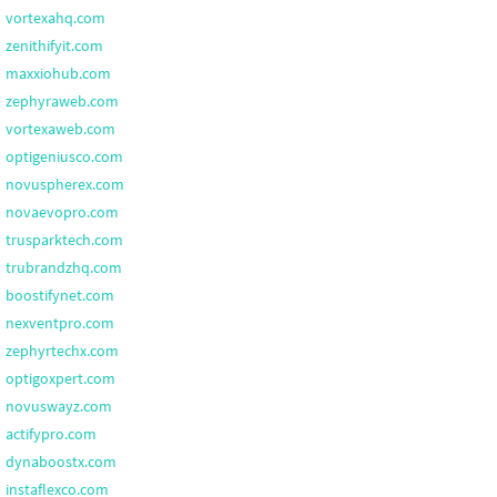
vortexahq.com
zenithifyit.com
maxxiohub.com
zephyraweb.com
vortexaweb.com
optigeniusco.com
novuspherex.com
novaevopro.com
trusparktech.com
trubrandzhq.com
boostifynet.com
nexventpro.com
zephyrtechx.com
optigoxpert.com
novuswayz.com
actifypro.com
dynaboostx.com
instaflexco.com