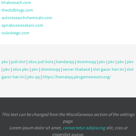
khabresach.com
thecbdblogs.com
autoresearchchemicals.com
apnabusinesskaro.com
suleckiego.com
pkv
|
judi slot
|
situs judi bola
|
bandarqq
|
dominoqq
|
pkv
|
pkv
|
pkv
|
pkv
|
pkv
|
situs pkv
|
pkv
|
dominoqq
|
server thailand
|
slot gacor hari ini
|
slot
gacor hari ini
|
pkv qq
|
https://hematqq.pkvgamesresmi.org/
This text can be changed from the Miscellaneous section of the settings
page.
Lorem ipsum
dolor sit amet,
consectetur adipiscing
elit, cras ut
imperdiet augue.