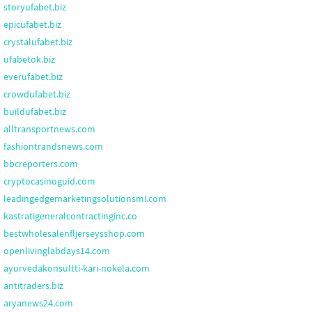
storyufabet.biz
epicufabet.biz
crystalufabet.biz
ufabetok.biz
everufabet.biz
crowdufabet.biz
buildufabet.biz
alltransportnews.com
fashiontrandsnews.com
bbcreporters.com
cryptocasinoguid.com
leadingedgemarketingsolutionsmi.com
kastratigeneralcontractinginc.co
bestwholesalenfljerseysshop.com
openlivinglabdays14.com
ayurvedakonsultti-kari-nokela.com
antitraders.biz
aryanews24.com