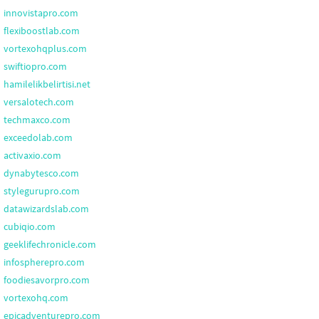
innovistapro.com
flexiboostlab.com
vortexohqplus.com
swiftiopro.com
hamilelikbelirtisi.net
versalotech.com
techmaxco.com
exceedolab.com
activaxio.com
dynabytesco.com
stylegurupro.com
datawizardslab.com
cubiqio.com
geeklifechronicle.com
infospherepro.com
foodiesavorpro.com
vortexohq.com
epicadventurepro.com