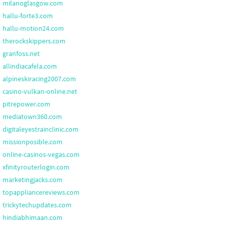
milanoglasgow.com
hallu-forte3.com
hallu-motion24.com
therockskippers.com
granfoss.net
allindiacafela.com
alpineskiracing2007.com
casino-vulkan-online.net
pitrepower.com
mediatown360.com
digitaleyestrainclinic.com
missionposible.com
online-casinos-vegas.com
xfinityrouterlogin.com
marketingjacks.com
topappliancereviews.com
trickytechupdates.com
hindiabhimaan.com