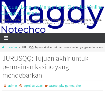
Skip
Panduan Lengkap Mendaftar di Situs Judi Online
to
Gampang Menang
content
Dapatkan panduan lengkap untuk mendaftar di situs judi online yang gampang menang.
Ikuti langkah-langkah mudah dan mulai bermain untuk meraih kemenangan besar.
Home
casino
JURUSQQ: Tujuan akhir untuk permainan kasino yang mendebarkan
JURUSQQ: Tujuan akhir untuk
permainan kasino yang
mendebarkan
,
,
admin
April 18, 2025
casino
pkv games
slot