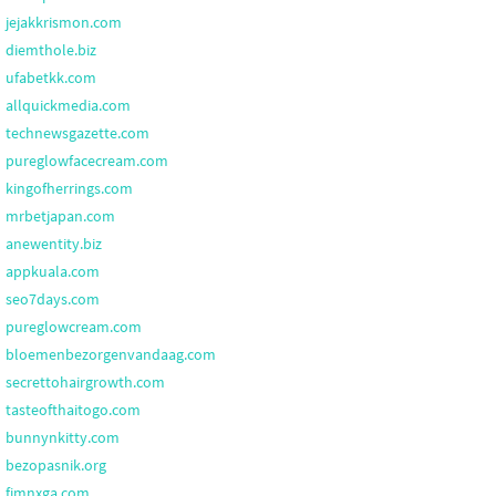
jejakkrismon.com
diemthole.biz
ufabetkk.com
allquickmedia.com
technewsgazette.com
pureglowfacecream.com
kingofherrings.com
mrbetjapan.com
anewentity.biz
appkuala.com
seo7days.com
pureglowcream.com
bloemenbezorgenvandaag.com
secrettohairgrowth.com
tasteofthaitogo.com
bunnynkitty.com
bezopasnik.org
fjmnxga.com