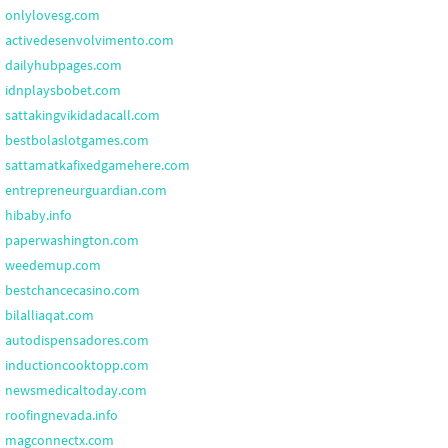
onlylovesg.com
activedesenvolvimento.com
dailyhubpages.com
idnplaysbobet.com
sattakingvikidadacall.com
bestbolaslotgames.com
sattamatkafixedgamehere.com
entrepreneurguardian.com
hibaby.info
paperwashington.com
weedemup.com
bestchancecasino.com
bilalliaqat.com
autodispensadores.com
inductioncooktopp.com
newsmedicaltoday.com
roofingnevada.info
magconnectx.com