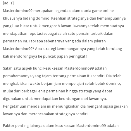
[ad_1]
Masterdomino99 merupakan legenda dalam dunia game online
khususnya bidang domino. Keahlian strategisnya dan kemampuannya
yang luar biasa untuk mengecoh lawan-lawannya telah membuatnya
mendapatkan reputasi sebagai salah satu pemain terbaik dalam
permainan ini. Tapi apa sebenarnya yang ada dalam pikiran
Masterdomino99? Apa strategi kemenangannya yang telah berulang
kali mendorongnya ke puncak papan peringkat?
Salah satu aspek kunci kesuksesan Masterdomino99 adalah
pemahamannya yang tajam tentang permainan itu sendiri. Dia telah
menghabiskan waktu berjam-jam mempelajari seluk-beluk domino,
mulai dari berbagai jenis permainan hingga strategi yang dapat
digunakan untuk mendapatkan keuntungan dari lawannya.
Pengetahuan mendalam ini memungkinkan dia mengantisipasi gerakan
lawannya dan merencanakan strateginya sendiri.
Faktor penting lainnya dalam kesuksesan Masterdomino99 adalah