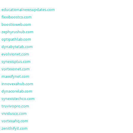
educationalnewsupdates.com
flexiboostco.com
boostioweb.com
zephyrushub.com
optipathlab.com
dynabytelab.com
evolvionet.com
synexisplus.com
vortexonet.com
maxxifynet.com
innovexahub.com
dynacorelab.com
synexistechco.com
truvivopro.com
vividusco.com
vortexahq.com
zenithifyit.com