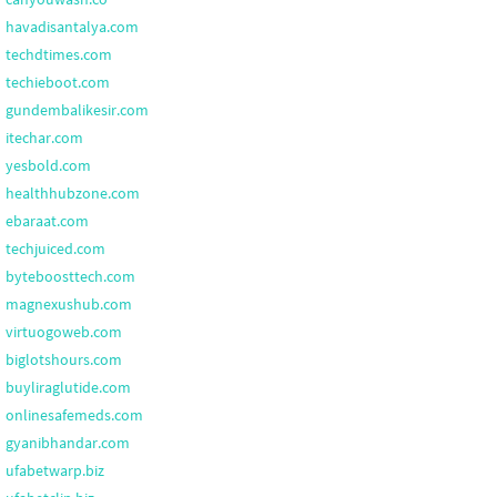
havadisantalya.com
techdtimes.com
techieboot.com
gundembalikesir.com
itechar.com
yesbold.com
healthhubzone.com
ebaraat.com
techjuiced.com
byteboosttech.com
magnexushub.com
virtuogoweb.com
biglotshours.com
buyliraglutide.com
onlinesafemeds.com
gyanibhandar.com
ufabetwarp.biz