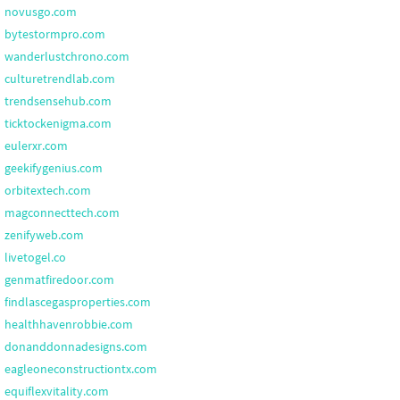
novusgo.com
bytestormpro.com
wanderlustchrono.com
culturetrendlab.com
trendsensehub.com
ticktockenigma.com
eulerxr.com
geekifygenius.com
orbitextech.com
magconnecttech.com
zenifyweb.com
livetogel.co
genmatfiredoor.com
findlascegasproperties.com
healthhavenrobbie.com
donanddonnadesigns.com
eagleoneconstructiontx.com
equiflexvitality.com