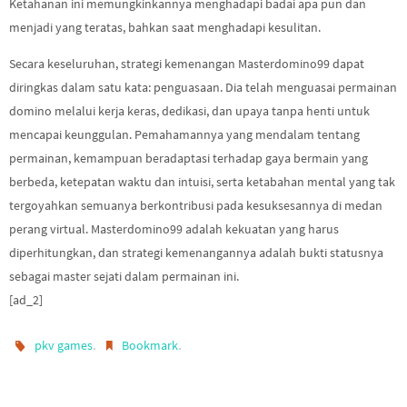
Ketahanan ini memungkinkannya menghadapi badai apa pun dan
menjadi yang teratas, bahkan saat menghadapi kesulitan.
Secara keseluruhan, strategi kemenangan Masterdomino99 dapat
diringkas dalam satu kata: penguasaan. Dia telah menguasai permainan
domino melalui kerja keras, dedikasi, dan upaya tanpa henti untuk
mencapai keunggulan. Pemahamannya yang mendalam tentang
permainan, kemampuan beradaptasi terhadap gaya bermain yang
berbeda, ketepatan waktu dan intuisi, serta ketabahan mental yang tak
tergoyahkan semuanya berkontribusi pada kesuksesannya di medan
perang virtual. Masterdomino99 adalah kekuatan yang harus
diperhitungkan, dan strategi kemenangannya adalah bukti statusnya
sebagai master sejati dalam permainan ini.
[ad_2]
.
.
pkv games
Bookmark