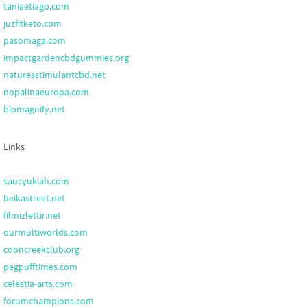
taniaetiago.com
juzfitketo.com
pasomaga.com
impactgardencbdgummies.org
naturesstimulantcbd.net
nopalinaeuropa.com
biomagnify.net
Links
saucyukiah.com
beikastreet.net
filmizlettir.net
ourmultiworlds.com
cooncreekclub.org
pegpufftimes.com
celestia-arts.com
forumchampions.com