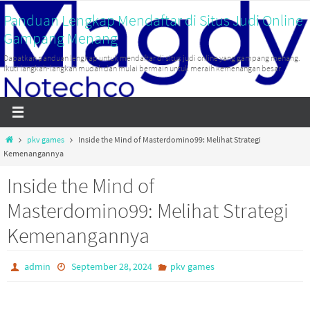
Skip
Panduan Lengkap Mendaftar di Situs Judi Online
to
Gampang Menang
content
Dapatkan panduan lengkap untuk mendaftar di situs judi online yang gampang menang.
Ikuti langkah-langkah mudah dan mulai bermain untuk meraih kemenangan besar.
Home
pkv games
Inside the Mind of Masterdomino99: Melihat Strategi
Kemenangannya
Inside the Mind of
Masterdomino99: Melihat Strategi
Kemenangannya
admin
September 28, 2024
pkv games