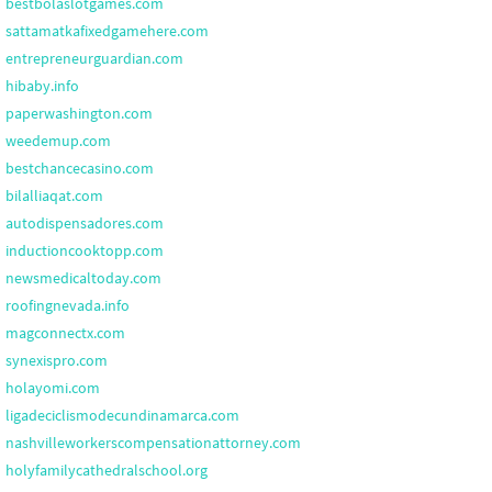
bestbolaslotgames.com
sattamatkafixedgamehere.com
entrepreneurguardian.com
hibaby.info
paperwashington.com
weedemup.com
bestchancecasino.com
bilalliaqat.com
autodispensadores.com
inductioncooktopp.com
newsmedicaltoday.com
roofingnevada.info
magconnectx.com
synexispro.com
holayomi.com
ligadeciclismodecundinamarca.com
nashvilleworkerscompensationattorney.com
holyfamilycathedralschool.org