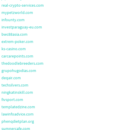
real-crypto-services.com
mypetzworld.com
infounty.com
investparaguay-eu.com
bwc88asia.com
extrem-poker.com
ks-casino.com
carcarepoints.com
thedoodlebreeders.com
grupohugodias.com
deqair.com
techsilvers.com
ningkatinskill.com
fivsport.com
templatedzine.com
lawinfoadvice.com
phenqdietplan.org
sumnercafe.com