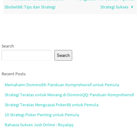
Sbobet88: Tips dan Strategi
Strategi Sukses
Search
Search
Recent Posts
Memahami Domino99: Panduan Komprehensif untuk Pemula
Strategi Teratas untuk Menang di DominoQQ: Panduan Komprehensif
Strategi Teratas Menguasai Poker88 untuk Pemula
10 Strategi Poker Penting untuk Pemula
Rahasia Sukses Judi Online : Royalqq