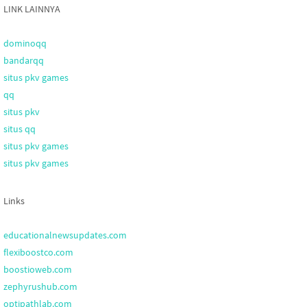
LINK LAINNYA
dominoqq
bandarqq
situs pkv games
qq
situs pkv
situs qq
situs pkv games
situs pkv games
Links
educationalnewsupdates.com
flexiboostco.com
boostioweb.com
zephyrushub.com
optipathlab.com