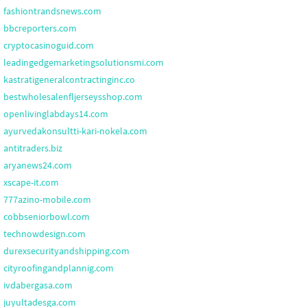
fashiontrandsnews.com
bbcreporters.com
cryptocasinoguid.com
leadingedgemarketingsolutionsmi.com
kastratigeneralcontractinginc.co
bestwholesalenfljerseysshop.com
openlivinglabdays14.com
ayurvedakonsultti-kari-nokela.com
antitraders.biz
aryanews24.com
xscape-it.com
777azino-mobile.com
cobbseniorbowl.com
technowdesign.com
durexsecurityandshipping.com
cityroofingandplannig.com
ivdabergasa.com
juyultadesga.com