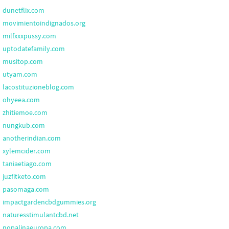
dunetflix.com
movimientoindignados.org
milfxxxpussy.com
uptodatefamily.com
musitop.com
utyam.com
lacostituzioneblog.com
ohyeea.com
zhitiemoe.com
nungkub.com
anotherindian.com
xylemcider.com
taniaetiago.com
juzfitketo.com
pasomaga.com
impactgardencbdgummies.org
naturesstimulantcbd.net
nopalinaeuropa.com