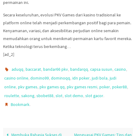
permainan ini.
Secara keseluruhan, evolusi PKV Games dari kasino tradisional ke
platform online telah menjadi perkembangan positif bagi para pemain.
Kenyamanan, variasi, dan aksesibilitas perjudian online semakin
memudahkan orang untuk menikmati permainan kartu favorit mereka.
Ketika teknologi terus berkembang…
[ad_2]
,
,
,
,
,
,
aduqq
baccarat
bandar66 pkv
bandarqq
capsa susun
casino
,
,
,
,
,
casino online
domino99
dominoqq
idn poker
judi bola
judi
,
,
,
,
,
,
online
pkv games
pkv games qq
pkv games resmi
poker
poker88
,
,
,
,
,
.
roulette
sakong
sbobet88
slot
slot demo
slot gacor
.
Bookmark
Membuka Rahasia Sukses di
Menguasai PKV Games: Tips dan