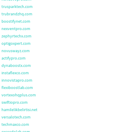
trusparktech.com
trubrandzhq.com
boostifynet.com
nexventpro.com
zephyrtechx.com
optigoxpert.com
novuswayz.com
actifypro.com
dynaboostx.com
instaflexco.com
innovistapro.com
flexiboostlab.com
vortexohqplus.com
swiftiopro.com
hamilelikbelirtisi.net
versalotech.com
techmaxco.com
exceedolab.com