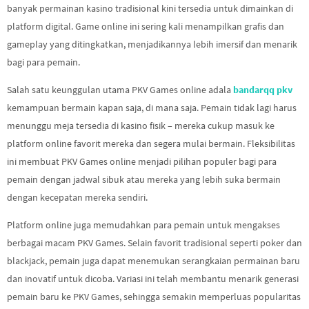
banyak permainan kasino tradisional kini tersedia untuk dimainkan di
platform digital. Game online ini sering kali menampilkan grafis dan
gameplay yang ditingkatkan, menjadikannya lebih imersif dan menarik
bagi para pemain.
Salah satu keunggulan utama PKV Games online adala
bandarqq pkv
kemampuan bermain kapan saja, di mana saja. Pemain tidak lagi harus
menunggu meja tersedia di kasino fisik – mereka cukup masuk ke
platform online favorit mereka dan segera mulai bermain. Fleksibilitas
ini membuat PKV Games online menjadi pilihan populer bagi para
pemain dengan jadwal sibuk atau mereka yang lebih suka bermain
dengan kecepatan mereka sendiri.
Platform online juga memudahkan para pemain untuk mengakses
berbagai macam PKV Games. Selain favorit tradisional seperti poker dan
blackjack, pemain juga dapat menemukan serangkaian permainan baru
dan inovatif untuk dicoba. Variasi ini telah membantu menarik generasi
pemain baru ke PKV Games, sehingga semakin memperluas popularitas