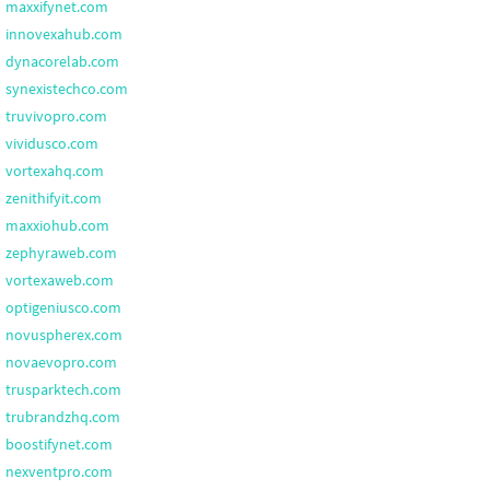
maxxifynet.com
innovexahub.com
dynacorelab.com
synexistechco.com
truvivopro.com
vividusco.com
vortexahq.com
zenithifyit.com
maxxiohub.com
zephyraweb.com
vortexaweb.com
optigeniusco.com
novuspherex.com
novaevopro.com
trusparktech.com
trubrandzhq.com
boostifynet.com
nexventpro.com