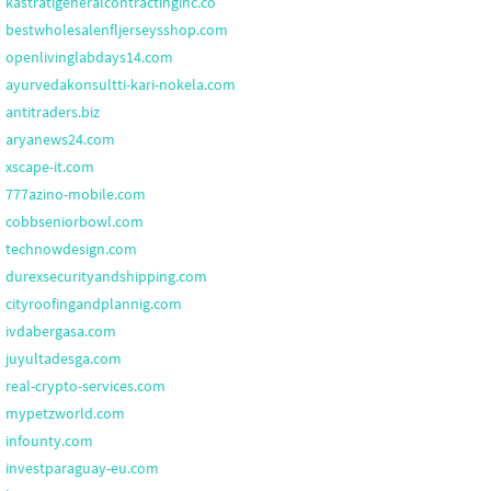
kastratigeneralcontractinginc.co
bestwholesalenfljerseysshop.com
openlivinglabdays14.com
ayurvedakonsultti-kari-nokela.com
antitraders.biz
aryanews24.com
xscape-it.com
777azino-mobile.com
cobbseniorbowl.com
technowdesign.com
durexsecurityandshipping.com
cityroofingandplannig.com
ivdabergasa.com
juyultadesga.com
real-crypto-services.com
mypetzworld.com
infounty.com
investparaguay-eu.com