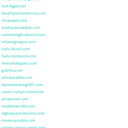
dvd-digest.net
theartistsmarketnola.com
chiranaplus.biz
stackspancakebar.com
namheongfoodcourt.com
milanoglasgow.com
hallu-forte3.com
hallu-motion24.com
therockskippers.com
granfoss.net
allindiacafela.com
alpineskiracing2007.com
casino-vulkan-online.net
pitrepower.com
mediatown360.com
digitaleyestrainclinic.com
missionposible.com
online-casinos-vegas.com