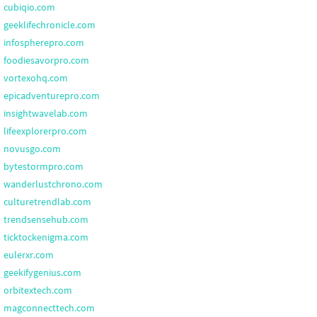
cubiqio.com
geeklifechronicle.com
infospherepro.com
foodiesavorpro.com
vortexohq.com
epicadventurepro.com
insightwavelab.com
lifeexplorerpro.com
novusgo.com
bytestormpro.com
wanderlustchrono.com
culturetrendlab.com
trendsensehub.com
ticktockenigma.com
eulerxr.com
geekifygenius.com
orbitextech.com
magconnecttech.com