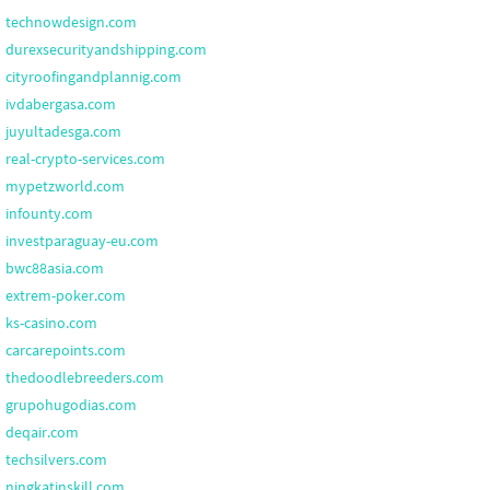
technowdesign.com
durexsecurityandshipping.com
cityroofingandplannig.com
ivdabergasa.com
juyultadesga.com
real-crypto-services.com
mypetzworld.com
infounty.com
investparaguay-eu.com
bwc88asia.com
extrem-poker.com
ks-casino.com
carcarepoints.com
thedoodlebreeders.com
grupohugodias.com
deqair.com
techsilvers.com
ningkatinskill.com