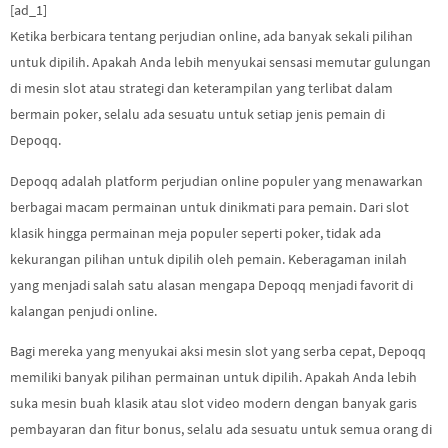
[ad_1]
Ketika berbicara tentang perjudian online, ada banyak sekali pilihan
untuk dipilih. Apakah Anda lebih menyukai sensasi memutar gulungan
di mesin slot atau strategi dan keterampilan yang terlibat dalam
bermain poker, selalu ada sesuatu untuk setiap jenis pemain di
Depoqq.
Depoqq adalah platform perjudian online populer yang menawarkan
berbagai macam permainan untuk dinikmati para pemain. Dari slot
klasik hingga permainan meja populer seperti poker, tidak ada
kekurangan pilihan untuk dipilih oleh pemain. Keberagaman inilah
yang menjadi salah satu alasan mengapa Depoqq menjadi favorit di
kalangan penjudi online.
Bagi mereka yang menyukai aksi mesin slot yang serba cepat, Depoqq
memiliki banyak pilihan permainan untuk dipilih. Apakah Anda lebih
suka mesin buah klasik atau slot video modern dengan banyak garis
pembayaran dan fitur bonus, selalu ada sesuatu untuk semua orang di