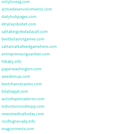
onlylovesg.com
activedesenvolvimento.com
dailyhubpages.com
idnplaysbobet.com
sattakingvikidadacall.com
bestbolaslotgames.com
sattamatkafixedgamehere.com
entrepreneurguardian.com
hibaby.info
paperwashington.com
weedemup.com
bestchancecasino.com
bilalliaqat.com
autodispensadores.com
inductioncooktopp.com
newsmedicaltoday.com
roofingnevada.info
magconnectx.com