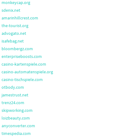
monkeycap.org
sdenix.net
amarinhillcrest.com
the-tourist.org
advogato.net
isafebag.net
bloombergz.com
enterpriseboosts.com
casino-kartenspiele.com
casino-automatenspiele.org
casino-tischspiele.com
otbody.com
jamestrust.net
trenz24.com
skipworking.com
loizbeauty.com
anyconverter.com
timespedia.com