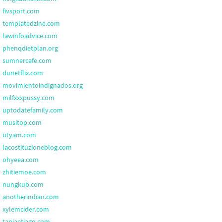
fivsport.com
templatedzine.com
lawinfoadvice.com
phenqdietplan.org
sumnercafe.com
dunetflix.com
movimientoindignados.org
milfxxxpussy.com
uptodatefamily.com
musitop.com
utyam.com
lacostituzioneblog.com
ohyeea.com
zhitiemoe.com
nungkub.com
anotherindian.com
xylemcider.com
taniaetiago.com