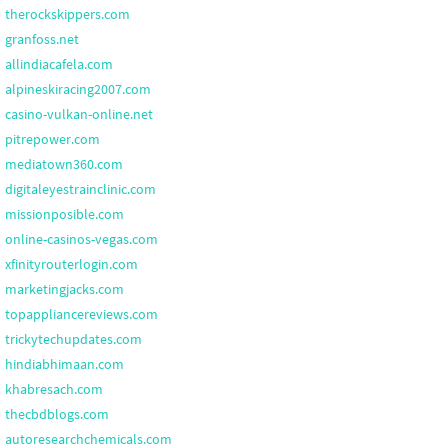
therockskippers.com
granfoss.net
allindiacafela.com
alpineskiracing2007.com
casino-vulkan-online.net
pitrepower.com
mediatown360.com
digitaleyestrainclinic.com
missionposible.com
online-casinos-vegas.com
xfinityrouterlogin.com
marketingjacks.com
topappliancereviews.com
trickytechupdates.com
hindiabhimaan.com
khabresach.com
thecbdblogs.com
autoresearchchemicals.com