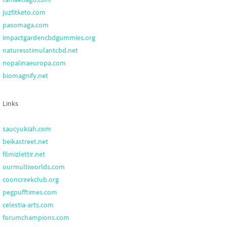
juzfitketo.com
pasomaga.com
impactgardencbdgummies.org
naturesstimulantcbd.net
nopalinaeuropa.com
biomagnify.net
Links
saucyukiah.com
beikastreet.net
filmizlettir.net
ourmultiworlds.com
cooncreekclub.org
pegpufftimes.com
celestia-arts.com
forumchampions.com