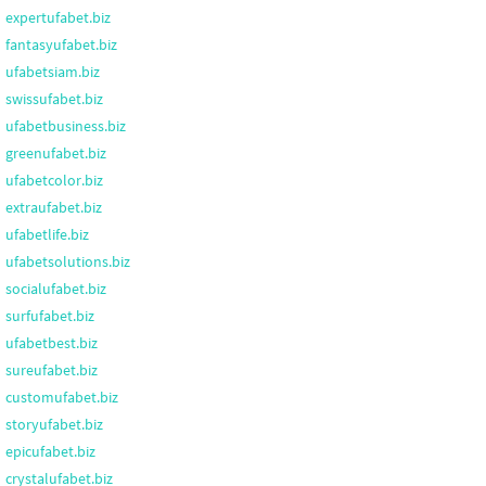
expertufabet.biz
fantasyufabet.biz
ufabetsiam.biz
swissufabet.biz
ufabetbusiness.biz
greenufabet.biz
ufabetcolor.biz
extraufabet.biz
ufabetlife.biz
ufabetsolutions.biz
socialufabet.biz
surfufabet.biz
ufabetbest.biz
sureufabet.biz
customufabet.biz
storyufabet.biz
epicufabet.biz
crystalufabet.biz