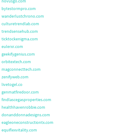
novusgo.com
bytestormpro.com
wanderlustchrono.com
culturetrendlab.com
trendsensehub.com
ticktockenigma.com
eulerxr.com
geekifygenius.com
orbitextech.com
magconnecttech.com
zenifyweb.com
livetogel.co
genmatfiredoor.com
findlascegasproperties.com
healthhavenrobbie.com
donanddonnadesigns.com
eagleoneconstructiontx.com
equiflexvitality.com