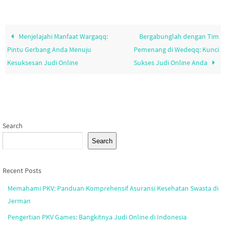
Menjelajahi Manfaat Wargaqq:
Bergabunglah dengan Tim
Pintu Gerbang Anda Menuju
Pemenang di Wedeqq: Kunci
Kesuksesan Judi Online
Sukses Judi Online Anda
Search
Search
Recent Posts
Memahami PKV: Panduan Komprehensif Asuransi Kesehatan Swasta di
Jerman
Pengertian PKV Games: Bangkitnya Judi Online di Indonesia