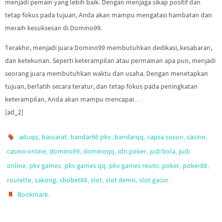
menjadi pemain yang lebih baik. Dengan menjaga sikap positif dan
tetap fokus pada tujuan, Anda akan mampu mengatasi hambatan dan
meraih kesuksesan di Domino99.
Terakhir, menjadi juara Domino99 membutuhkan dedikasi, kesabaran,
dan ketekunan. Seperti keterampilan atau permainan apa pun, menjadi
seorang juara membutuhkan waktu dan usaha. Dengan menetapkan
tujuan, berlatih secara teratur, dan tetap fokus pada peningkatan
keterampilan, Anda akan mampu mencapai…
[ad_2]
,
,
,
,
,
,
aduqq
baccarat
bandar66 pkv
bandarqq
capsa susun
casino
,
,
,
,
,
casino online
domino99
dominoqq
idn poker
judi bola
judi
,
,
,
,
,
,
online
pkv games
pkv games qq
pkv games resmi
poker
poker88
,
,
,
,
,
.
roulette
sakong
sbobet88
slot
slot demo
slot gacor
.
Bookmark