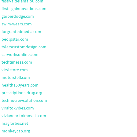
festivaldelamalou.com
firstsigninnovations.com
garberdodge.com
swim-wears.com
forgrantedmedia.com
peolpstar.com
tylerscustomdesign.com
carworksonline.com
techtimesss.com
virylstore.com
motorstell.com
health150years.com
prescriptions-drug.org
technocrewsolution.com
viraltokvibes.com
vivianebritoimoveis.com
magforbes.net
monkeycap.org