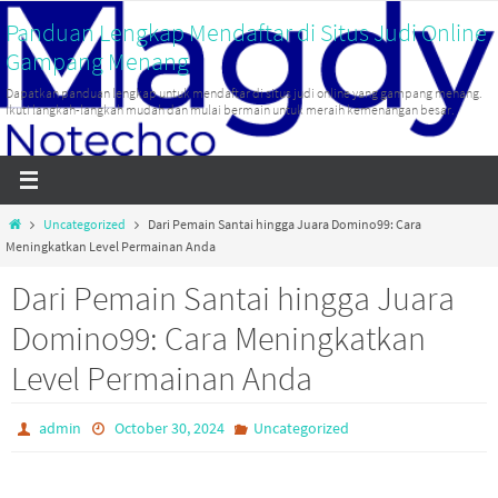
Skip
Panduan Lengkap Mendaftar di Situs Judi Online
to
Gampang Menang
content
Dapatkan panduan lengkap untuk mendaftar di situs judi online yang gampang menang.
Ikuti langkah-langkah mudah dan mulai bermain untuk meraih kemenangan besar.
Home
Uncategorized
Dari Pemain Santai hingga Juara Domino99: Cara
Meningkatkan Level Permainan Anda
Dari Pemain Santai hingga Juara
Domino99: Cara Meningkatkan
Level Permainan Anda
admin
October 30, 2024
Uncategorized