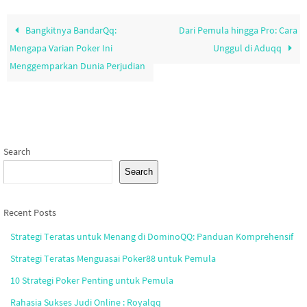
Bangkitnya BandarQq:
Dari Pemula hingga Pro: Cara
Mengapa Varian Poker Ini
Unggul di Aduqq
Menggemparkan Dunia Perjudian
Search
Search
Recent Posts
Strategi Teratas untuk Menang di DominoQQ: Panduan Komprehensif
Strategi Teratas Menguasai Poker88 untuk Pemula
10 Strategi Poker Penting untuk Pemula
Rahasia Sukses Judi Online : Royalqq