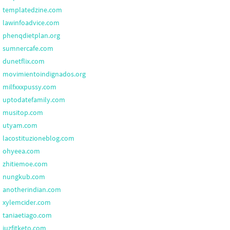
templatedzine.com
lawinfoadvice.com
phenqdietplan.org
sumnercafe.com
dunetflix.com
movimientoindignados.org
milfxxxpussy.com
uptodatefamily.com
musitop.com
utyam.com
lacostituzioneblog.com
ohyeea.com
zhitiemoe.com
nungkub.com
anotherindian.com
xylemcider.com
taniaetiago.com
juzfitketo.com