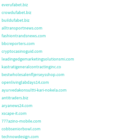
everufabet.biz
crowdufabet.biz
buildufabet.biz
alltransportnews.com
fashiontrandsnews.com
bbcreporters.com
cryptocasinoguid.com
leadingedgemarketingsolutionsmi.com
kastratigeneralcontractinginc.co
bestwholesalenfljerseysshop.com
openlivinglabdays14.com
ayurvedakonsultti-kari-nokela.com
antitraders.biz
aryanews24.com
xscape-it.com
777azino-mobile.com
cobbseniorbowl.com
technowdesign.com