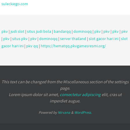
suleckiego.com
pkv
|
judi slot
|
situs judi bola
|
bandarqq
|
dominoqq
|
pkv
|
pkv
|
pkv
|
pkv
|
pkv
|
situs pkv
|
pkv
|
dominoqq
|
server thailand
|
slot gacor hari ini
|
slot
gacor hari ini
|
pkv qq
|
https://hematqq.pkvgamesresmi.org/
This text can be changed from the Miscellaneous section of the settings
page.
Lorem ipsum
dolor sit amet,
consectetur adipiscing
elit, cras ut
imperdiet augue.
Powered by
Nirvana
&
WordPress.