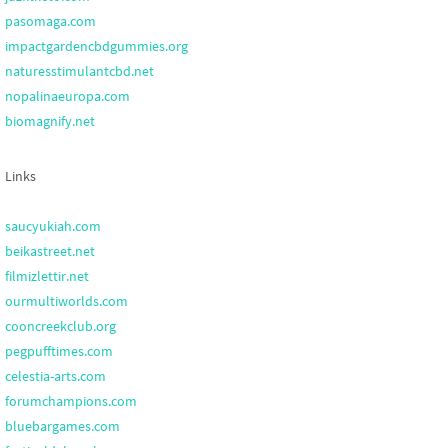
pasomaga.com
impactgardencbdgummies.org
naturesstimulantcbd.net
nopalinaeuropa.com
biomagnify.net
Links
saucyukiah.com
beikastreet.net
filmizlettir.net
ourmultiworlds.com
cooncreekclub.org
pegpufftimes.com
celestia-arts.com
forumchampions.com
bluebargames.com