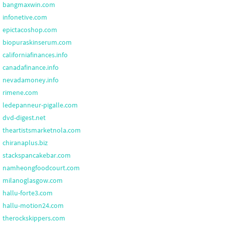
bangmaxwin.com
infonetive.com
epictacoshop.com
biopuraskinserum.com
californiafinances.info
canadafinance.info
nevadamoney.info
rimene.com
ledepanneur-pigalle.com
dvd-digest.net
theartistsmarketnola.com
chiranaplus.biz
stackspancakebar.com
namheongfoodcourt.com
milanoglasgow.com
hallu-forte3.com
hallu-motion24.com
therockskippers.com