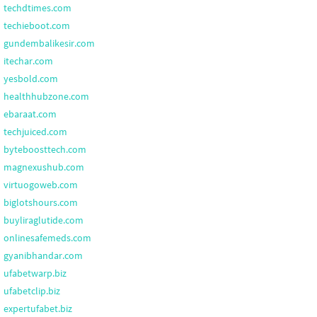
techdtimes.com
techieboot.com
gundembalikesir.com
itechar.com
yesbold.com
healthhubzone.com
ebaraat.com
techjuiced.com
byteboosttech.com
magnexushub.com
virtuogoweb.com
biglotshours.com
buyliraglutide.com
onlinesafemeds.com
gyanibhandar.com
ufabetwarp.biz
ufabetclip.biz
expertufabet.biz