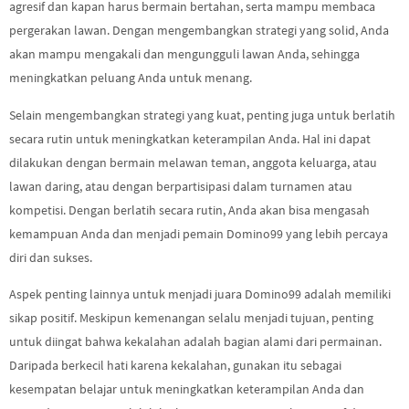
agresif dan kapan harus bermain bertahan, serta mampu membaca
pergerakan lawan. Dengan mengembangkan strategi yang solid, Anda
akan mampu mengakali dan mengungguli lawan Anda, sehingga
meningkatkan peluang Anda untuk menang.
Selain mengembangkan strategi yang kuat, penting juga untuk berlatih
secara rutin untuk meningkatkan keterampilan Anda. Hal ini dapat
dilakukan dengan bermain melawan teman, anggota keluarga, atau
lawan daring, atau dengan berpartisipasi dalam turnamen atau
kompetisi. Dengan berlatih secara rutin, Anda akan bisa mengasah
kemampuan Anda dan menjadi pemain Domino99 yang lebih percaya
diri dan sukses.
Aspek penting lainnya untuk menjadi juara Domino99 adalah memiliki
sikap positif. Meskipun kemenangan selalu menjadi tujuan, penting
untuk diingat bahwa kekalahan adalah bagian alami dari permainan.
Daripada berkecil hati karena kekalahan, gunakan itu sebagai
kesempatan belajar untuk meningkatkan keterampilan Anda dan