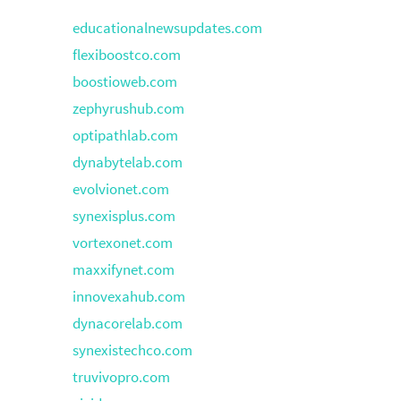
educationalnewsupdates.com
flexiboostco.com
boostioweb.com
zephyrushub.com
optipathlab.com
dynabytelab.com
evolvionet.com
synexisplus.com
vortexonet.com
maxxifynet.com
innovexahub.com
dynacorelab.com
synexistechco.com
truvivopro.com