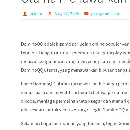
admin
May 27, 2025
pkv games
,
slot
DominoQQ adalah game perjudian online populer yan
terakhir. Dengan aturan sederhana dan gameplay yang
mencari pengalaman yang menyenangkan dan mendeba
DominoQQ utama, yang menawarkan hiburan tanpa akh
Login DominoQQ utama menawarkan berbagai permaina
variasi baru dan inovatif. Ini berarti bahwa pemain
dicoba, menjaga permainan tetap segar dan menarik
ada sesuatu untuk semua orang di login DominoQQ u
Selain berbagai permainan yang tersedia, login Do