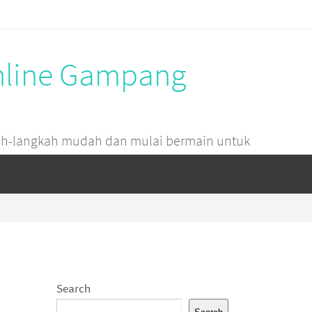
Online Gampang
kah-langkah mudah dan mulai bermain untuk
Search