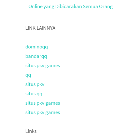
Online yang Dibicarakan Semua Orang
LINK LAINNYA
dominoqq
bandarqq
situs pkv games
qq
situs pkv
situs qq
situs pkv games
situs pkv games
Links