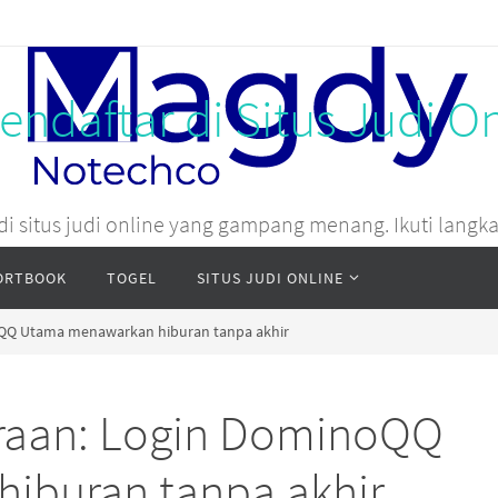
ndaftar di Situs Judi 
i situs judi online yang gampang menang. Ikuti lang
ORTBOOK
TOGEL
SITUS JUDI ONLINE
QQ Utama menawarkan hiburan tanpa akhir
raan: Login DominoQQ
iburan tanpa akhir