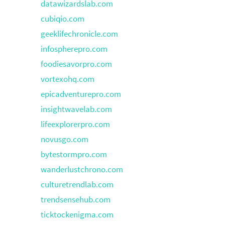
datawizardslab.com
cubiqio.com
geeklifechronicle.com
infospherepro.com
foodiesavorpro.com
vortexohq.com
epicadventurepro.com
insightwavelab.com
lifeexplorerpro.com
novusgo.com
bytestormpro.com
wanderlustchrono.com
culturetrendlab.com
trendsensehub.com
ticktockenigma.com