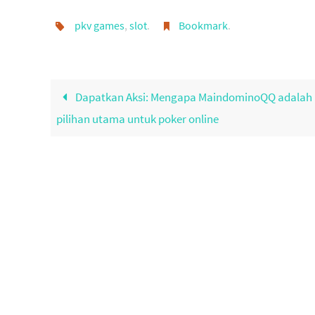
pkv games
,
slot
.
Bookmark
.
Dapatkan Aksi: Mengapa MaindominoQQ adalah
pilihan utama untuk poker online