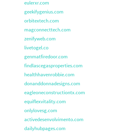
eulerxr.com
geekifygenius.com
orbitextech.com
magconnecttech.com
zenifyweb.com
livetogel.co
genmatfiredoor.com
findlascegasproperties.com
healthhavenrobbie.com
donanddonnadesigns.com
eagleoneconstructiontx.com
equiflexvitality.com
onlylovesg.com
activedesenvolvimento.com
dailyhubpages.com