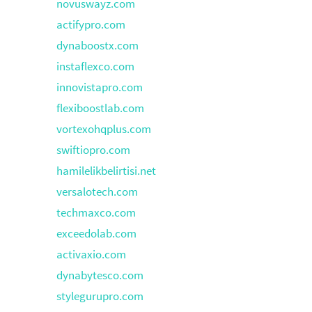
novuswayz.com
actifypro.com
dynaboostx.com
instaflexco.com
innovistapro.com
flexiboostlab.com
vortexohqplus.com
swiftiopro.com
hamilelikbelirtisi.net
versalotech.com
techmaxco.com
exceedolab.com
activaxio.com
dynabytesco.com
stylegurupro.com