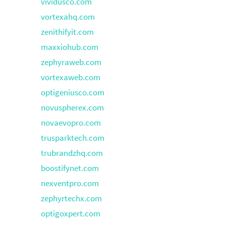
vividusco.com
vortexahq.com
zenithifyit.com
maxxiohub.com
zephyraweb.com
vortexaweb.com
optigeniusco.com
novuspherex.com
novaevopro.com
trusparktech.com
trubrandzhq.com
boostifynet.com
nexventpro.com
zephyrtechx.com
optigoxpert.com