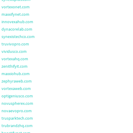
vortexonet.com
maxxifynet.com
innovexahub.com
dynacorelab.com
synexistechco.com
truvivopro.com
vividusco.com
vortexahq.com
zenithifyit.com
maxxiohub.com
zephyraweb.com
vortexaweb.com
optigeniusco.com
novuspherex.com
novaevopro.com
trusparktech.com
trubrandzhq.com
boostifynet.com