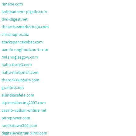
rimene.com
ledepanneur-pigalle.com
dvd-digest.net
theartistsmarketnola.com
chiranaplus.biz
stackspancakebar.com
namheongfoodcourt.com
milanoglasgow.com
hallu-forte3.com
hallu-motion24.com
therockskippers.com
granfoss.net
allindiacafela.com
alpineskiracing2007.com
casino-vulkan-online.net
pitrepower.com
mediatown360.com
digitaleyestrainclinic.com