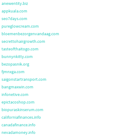
anewentity.biz
appkuala.com
seo7days.com
pureglowcream.com
bloemenbezorgenvandaag.com
secrettohairgrowth.com
tasteofthaitogo.com
bunnynkitty.com
bezopasnik.org
fjmnxga.com
saigonstartransport.com
bangmaxwin.com
infonetive.com
epictacoshop.com
biopuraskinserum.com
californiafinances.info
canadafinance.info
nevadamoney.info