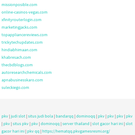
missionposible.com
online-casinos-vegas.com
xfinityrouterlogin.com
marketingjacks.com
topappliancereviews.com
trickytechupdates.com
hindiabhimaan.com
khabresach.com
thecbdblogs.com
autoresearchchemicals.com
apnabusinesskaro.com
suleckiego.com
pkv
|
judi slot
|
situs judi bola
|
bandarqq
|
dominoqq
|
pkv
|
pkv
|
pkv
|
pkv
|
pkv
|
situs pkv
|
pkv
|
dominoqq
|
server thailand
|
slot gacor hari ini
|
slot
gacor hari ini
|
pkv qq
|
https://hematqq.pkvgamesresmi.org/