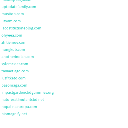
uptodatefamily.com
musitop.com
utyam.com
lacostituzioneblog.com
ohyeea.com
zhitiemoe.com
nungkub.com
anotherindian.com
xylemcider.com
taniaetiago.com
juzfitketo.com
pasomaga.com
impactgardencbdgummies.org
naturesstimulantcbd.net
nopalinaeuropa.com
biomagnify.net