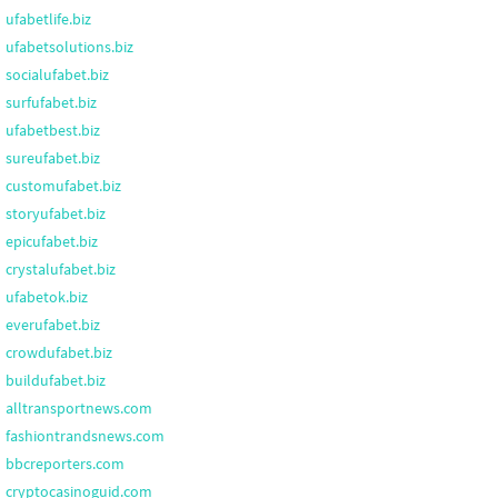
ufabetlife.biz
ufabetsolutions.biz
socialufabet.biz
surfufabet.biz
ufabetbest.biz
sureufabet.biz
customufabet.biz
storyufabet.biz
epicufabet.biz
crystalufabet.biz
ufabetok.biz
everufabet.biz
crowdufabet.biz
buildufabet.biz
alltransportnews.com
fashiontrandsnews.com
bbcreporters.com
cryptocasinoguid.com