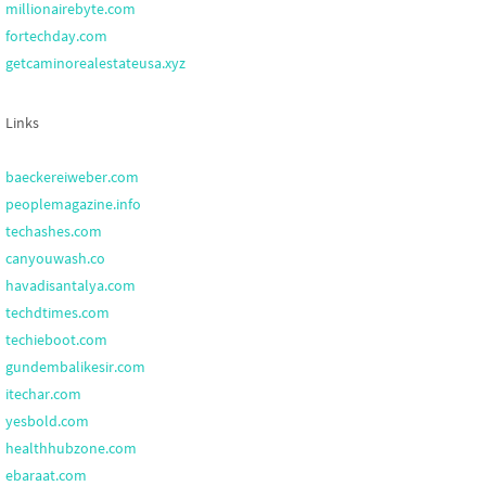
millionairebyte.com
fortechday.com
getcaminorealestateusa.xyz
Links
baeckereiweber.com
peoplemagazine.info
techashes.com
canyouwash.co
havadisantalya.com
techdtimes.com
techieboot.com
gundembalikesir.com
itechar.com
yesbold.com
healthhubzone.com
ebaraat.com