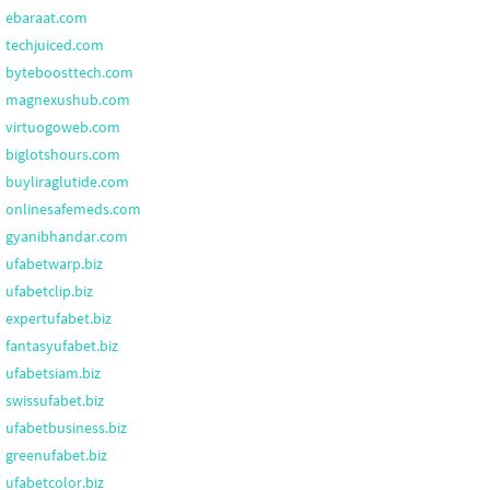
ebaraat.com
techjuiced.com
byteboosttech.com
magnexushub.com
virtuogoweb.com
biglotshours.com
buyliraglutide.com
onlinesafemeds.com
gyanibhandar.com
ufabetwarp.biz
ufabetclip.biz
expertufabet.biz
fantasyufabet.biz
ufabetsiam.biz
swissufabet.biz
ufabetbusiness.biz
greenufabet.biz
ufabetcolor.biz