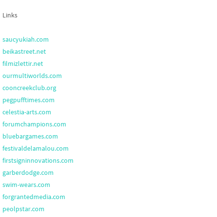
Links
saucyukiah.com
beikastreet.net
filmizlettir.net
ourmultiworlds.com
cooncreekclub.org
pegpufftimes.com
celestia-arts.com
forumchampions.com
bluebargames.com
festivaldelamalou.com
firstsigninnovations.com
garberdodge.com
swim-wears.com
forgrantedmedia.com
peolpstar.com