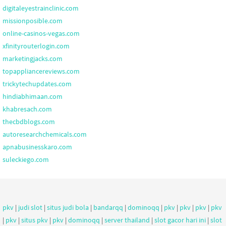
digitaleyestrainclinic.com
missionposible.com
online-casinos-vegas.com
xfinityrouterlogin.com
marketingjacks.com
topappliancereviews.com
trickytechupdates.com
hindiabhimaan.com
khabresach.com
thecbdblogs.com
autoresearchchemicals.com
apnabusinesskaro.com
suleckiego.com
pkv
|
judi slot
|
situs judi bola
|
bandarqq
|
dominoqq
|
pkv
|
pkv
|
pkv
|
pkv
|
pkv
|
situs pkv
|
pkv
|
dominoqq
|
server thailand
|
slot gacor hari ini
|
slot