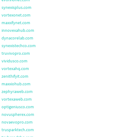
synexisplus.com
vortexonet.com
maxxifynet.com
innovexahub.com
dynacorelab.com
synexistechco.com
truvivopro.com
vividusco.com
vortexahq.com
zenithifyit.com
maxxiohub.com
zephyraweb.com
vortexaweb.com
optigeniusco.com
novuspherex.com
novaevopro.com
trusparktech.com