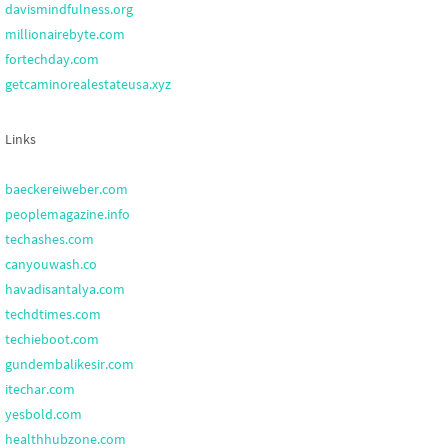
davismindfulness.org
millionairebyte.com
fortechday.com
getcaminorealestateusa.xyz
Links
baeckereiweber.com
peoplemagazine.info
techashes.com
canyouwash.co
havadisantalya.com
techdtimes.com
techieboot.com
gundembalikesir.com
itechar.com
yesbold.com
healthhubzone.com