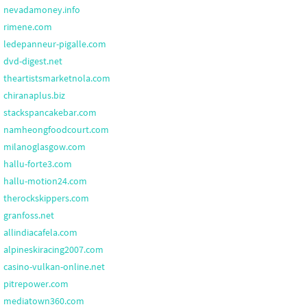
nevadamoney.info
rimene.com
ledepanneur-pigalle.com
dvd-digest.net
theartistsmarketnola.com
chiranaplus.biz
stackspancakebar.com
namheongfoodcourt.com
milanoglasgow.com
hallu-forte3.com
hallu-motion24.com
therockskippers.com
granfoss.net
allindiacafela.com
alpineskiracing2007.com
casino-vulkan-online.net
pitrepower.com
mediatown360.com