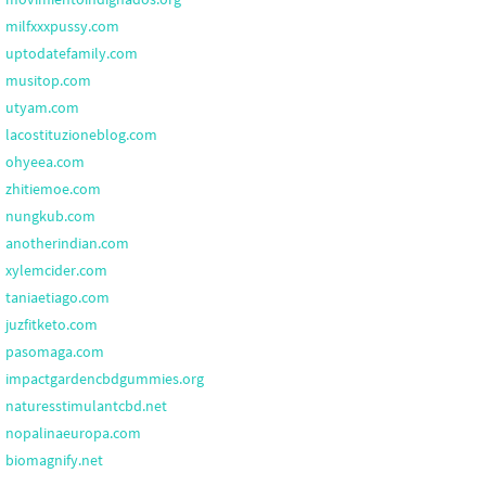
milfxxxpussy.com
uptodatefamily.com
musitop.com
utyam.com
lacostituzioneblog.com
ohyeea.com
zhitiemoe.com
nungkub.com
anotherindian.com
xylemcider.com
taniaetiago.com
juzfitketo.com
pasomaga.com
impactgardencbdgummies.org
naturesstimulantcbd.net
nopalinaeuropa.com
biomagnify.net