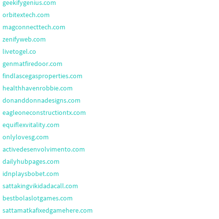
geekifygenius.com
orbitextech.com
magconnecttech.com
zenifyweb.com
livetogel.co
genmatfiredoor.com
findlascegasproperties.com
healthhavenrobbie.com
donanddonnadesigns.com
eagleoneconstructiontx.com
equiflexvitality.com
onlylovesg.com
activedesenvolvimento.com
dailyhubpages.com
idnplaysbobet.com
sattakingvikidadacall.com
bestbolaslotgames.com
sattamatkafixedgamehere.com