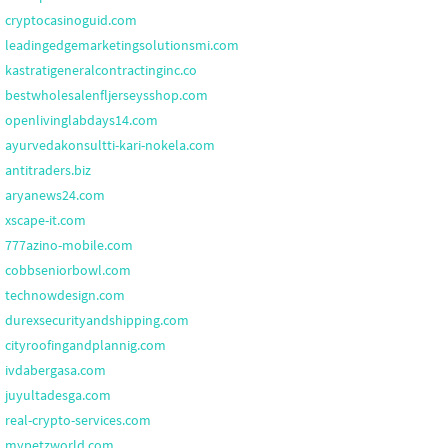
cryptocasinoguid.com
leadingedgemarketingsolutionsmi.com
kastratigeneralcontractinginc.co
bestwholesalenfljerseysshop.com
openlivinglabdays14.com
ayurvedakonsultti-kari-nokela.com
antitraders.biz
aryanews24.com
xscape-it.com
777azino-mobile.com
cobbseniorbowl.com
technowdesign.com
durexsecurityandshipping.com
cityroofingandplannig.com
ivdabergasa.com
juyultadesga.com
real-crypto-services.com
mypetzworld.com