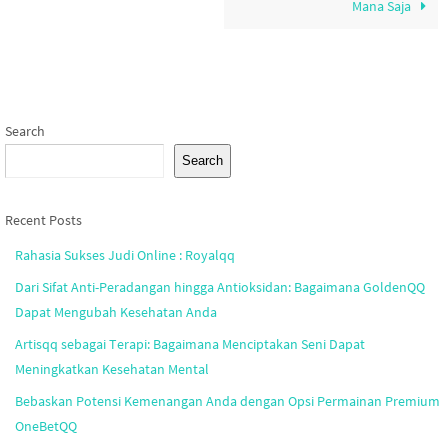
Mana Saja
Search
Search
Recent Posts
Rahasia Sukses Judi Online : Royalqq
Dari Sifat Anti-Peradangan hingga Antioksidan: Bagaimana GoldenQQ
Dapat Mengubah Kesehatan Anda
Artisqq sebagai Terapi: Bagaimana Menciptakan Seni Dapat
Meningkatkan Kesehatan Mental
Bebaskan Potensi Kemenangan Anda dengan Opsi Permainan Premium
OneBetQQ