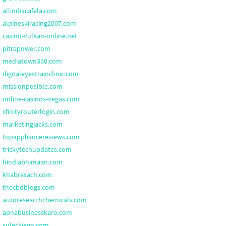
allindiacafela.com
alpineskiracing2007.com
casino-vulkan-online.net
pitrepower.com
mediatown360.com
digitaleyestrainclinic.com
missionposible.com
online-casinos-vegas.com
xfinityrouterlogin.com
marketingjacks.com
topappliancereviews.com
trickytechupdates.com
hindiabhimaan.com
khabresach.com
thecbdblogs.com
autoresearchchemicals.com
apnabusinesskaro.com
suleckiego.com