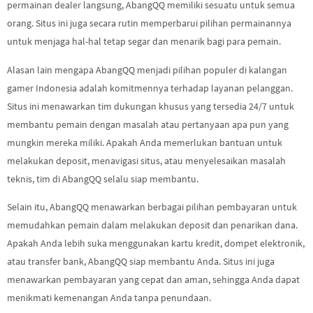
permainan dealer langsung, AbangQQ memiliki sesuatu untuk semua
orang. Situs ini juga secara rutin memperbarui pilihan permainannya
untuk menjaga hal-hal tetap segar dan menarik bagi para pemain.
Alasan lain mengapa AbangQQ menjadi pilihan populer di kalangan
gamer Indonesia adalah komitmennya terhadap layanan pelanggan.
Situs ini menawarkan tim dukungan khusus yang tersedia 24/7 untuk
membantu pemain dengan masalah atau pertanyaan apa pun yang
mungkin mereka miliki. Apakah Anda memerlukan bantuan untuk
melakukan deposit, menavigasi situs, atau menyelesaikan masalah
teknis, tim di AbangQQ selalu siap membantu.
Selain itu, AbangQQ menawarkan berbagai pilihan pembayaran untuk
memudahkan pemain dalam melakukan deposit dan penarikan dana.
Apakah Anda lebih suka menggunakan kartu kredit, dompet elektronik,
atau transfer bank, AbangQQ siap membantu Anda. Situs ini juga
menawarkan pembayaran yang cepat dan aman, sehingga Anda dapat
menikmati kemenangan Anda tanpa penundaan.