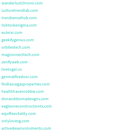
wanderlustchrono.com
culturetrendlab.com
trendsensehub.com
ticktockenigma.com
eulerxr.com
geekifygenius.com
orbitextech.com
magconnecttech.com
zenifyweb.com
livetogel.co
genmatfiredoor.com
findlascegasproperties.com
healthhavenrobbie.com
donanddonnadesigns.com
eagleoneconstructiontx.com
equiflexvitality.com
onlylovesg.com
activedesenvolvimento.com