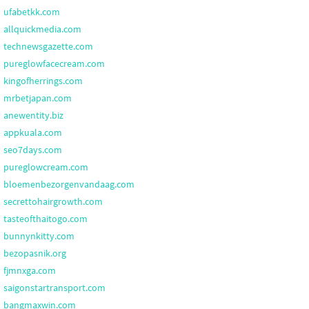
ufabetkk.com
allquickmedia.com
technewsgazette.com
pureglowfacecream.com
kingofherrings.com
mrbetjapan.com
anewentity.biz
appkuala.com
seo7days.com
pureglowcream.com
bloemenbezorgenvandaag.com
secrettohairgrowth.com
tasteofthaitogo.com
bunnynkitty.com
bezopasnik.org
fjmnxga.com
saigonstartransport.com
bangmaxwin.com