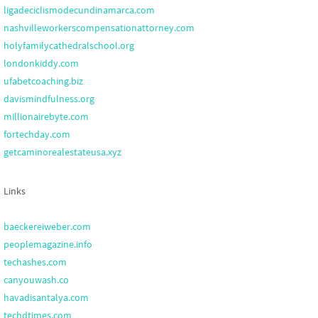
ligadeciclismodecundinamarca.com
nashvilleworkerscompensationattorney.com
holyfamilycathedralschool.org
londonkiddy.com
ufabetcoaching.biz
davismindfulness.org
millionairebyte.com
fortechday.com
getcaminorealestateusa.xyz
Links
baeckereiweber.com
peoplemagazine.info
techashes.com
canyouwash.co
havadisantalya.com
techdtimes.com