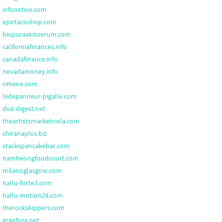
infonetive.com
epictacoshop.com
biopuraskinserum.com
californiafinances.info
canadafinance.info
nevadamoney.info
rimene.com
ledepanneur-pigalle.com
dvd-digest.net
theartistsmarketnola.com
chiranaplus.biz
stackspancakebar.com
namheongfoodcourt.com
milanoglasgow.com
hallu-forte3.com
hallu-motion24.com
therockskippers.com
granfoss.net