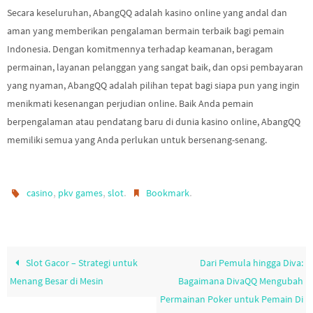
Secara keseluruhan, AbangQQ adalah kasino online yang andal dan
aman yang memberikan pengalaman bermain terbaik bagi pemain
Indonesia. Dengan komitmennya terhadap keamanan, beragam
permainan, layanan pelanggan yang sangat baik, dan opsi pembayaran
yang nyaman, AbangQQ adalah pilihan tepat bagi siapa pun yang ingin
menikmati kesenangan perjudian online. Baik Anda pemain
berpengalaman atau pendatang baru di dunia kasino online, AbangQQ
memiliki semua yang Anda perlukan untuk bersenang-senang.
,
,
.
.
casino
pkv games
slot
Bookmark
Slot Gacor – Strategi untuk
Dari Pemula hingga Diva:
Menang Besar di Mesin
Bagaimana DivaQQ Mengubah
Permainan Poker untuk Pemain Di