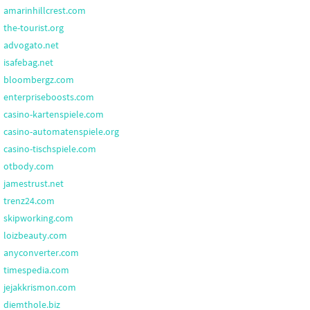
amarinhillcrest.com
the-tourist.org
advogato.net
isafebag.net
bloombergz.com
enterpriseboosts.com
casino-kartenspiele.com
casino-automatenspiele.org
casino-tischspiele.com
otbody.com
jamestrust.net
trenz24.com
skipworking.com
loizbeauty.com
anyconverter.com
timespedia.com
jejakkrismon.com
diemthole.biz