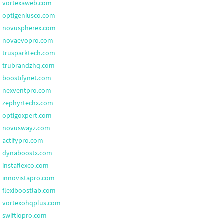
vortexaweb.com
optigeniusco.com
novuspherex.com
novaevopro.com
trusparktech.com
trubrandzhq.com
boostifynet.com
nexventpro.com
zephyrtechx.com
optigoxpert.com
novuswayz.com
actifypro.com
dynaboostx.com
instaflexco.com
innovistapro.com
flexiboostlab.com
vortexohqplus.com
swiftiopro.com