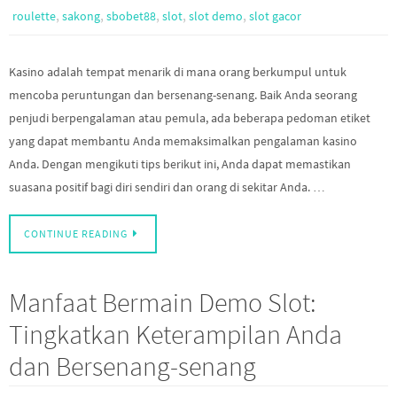
,
,
,
,
,
roulette
sakong
sbobet88
slot
slot demo
slot gacor
Kasino adalah tempat menarik di mana orang berkumpul untuk
mencoba peruntungan dan bersenang-senang. Baik Anda seorang
penjudi berpengalaman atau pemula, ada beberapa pedoman etiket
yang dapat membantu Anda memaksimalkan pengalaman kasino
Anda. Dengan mengikuti tips berikut ini, Anda dapat memastikan
suasana positif bagi diri sendiri dan orang di sekitar Anda. …
CONTINUE READING
Manfaat Bermain Demo Slot:
Tingkatkan Keterampilan Anda
dan Bersenang-senang