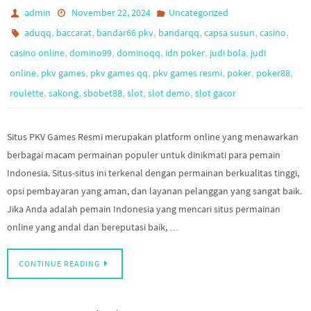
admin
November 22, 2024
Uncategorized
,
,
,
,
,
,
aduqq
baccarat
bandar66 pkv
bandarqq
capsa susun
casino
,
,
,
,
,
casino online
domino99
dominoqq
idn poker
judi bola
judi
,
,
,
,
,
,
online
pkv games
pkv games qq
pkv games resmi
poker
poker88
,
,
,
,
,
roulette
sakong
sbobet88
slot
slot demo
slot gacor
Situs PKV Games Resmi merupakan platform online yang menawarkan
berbagai macam permainan populer untuk dinikmati para pemain
Indonesia. Situs-situs ini terkenal dengan permainan berkualitas tinggi,
opsi pembayaran yang aman, dan layanan pelanggan yang sangat baik.
Jika Anda adalah pemain Indonesia yang mencari situs permainan
online yang andal dan bereputasi baik, …
CONTINUE READING