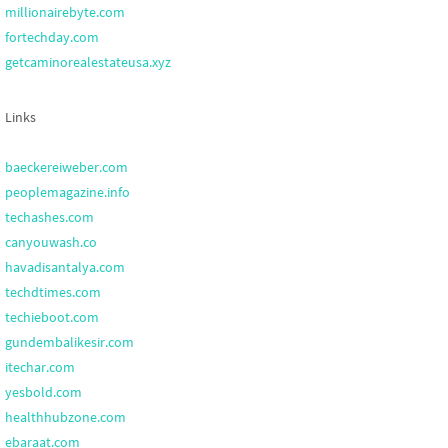
millionairebyte.com
fortechday.com
getcaminorealestateusa.xyz
Links
baeckereiweber.com
peoplemagazine.info
techashes.com
canyouwash.co
havadisantalya.com
techdtimes.com
techieboot.com
gundembalikesir.com
itechar.com
yesbold.com
healthhubzone.com
ebaraat.com