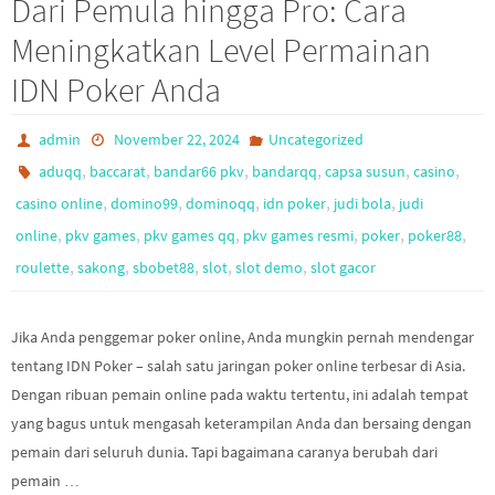
Dari Pemula hingga Pro: Cara
Meningkatkan Level Permainan
IDN Poker Anda
admin
November 22, 2024
Uncategorized
,
,
,
,
,
,
aduqq
baccarat
bandar66 pkv
bandarqq
capsa susun
casino
,
,
,
,
,
casino online
domino99
dominoqq
idn poker
judi bola
judi
,
,
,
,
,
,
online
pkv games
pkv games qq
pkv games resmi
poker
poker88
,
,
,
,
,
roulette
sakong
sbobet88
slot
slot demo
slot gacor
Jika Anda penggemar poker online, Anda mungkin pernah mendengar
tentang IDN Poker – salah satu jaringan poker online terbesar di Asia.
Dengan ribuan pemain online pada waktu tertentu, ini adalah tempat
yang bagus untuk mengasah keterampilan Anda dan bersaing dengan
pemain dari seluruh dunia. Tapi bagaimana caranya berubah dari
pemain …