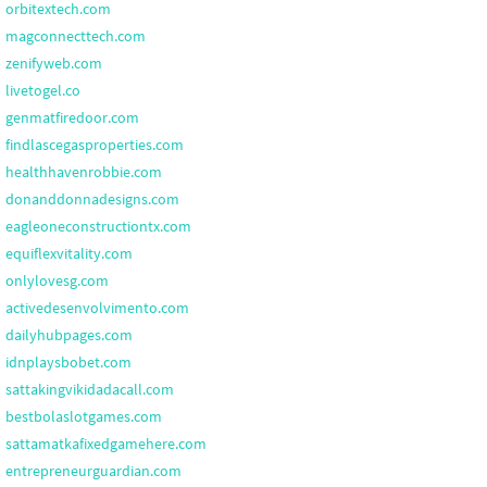
orbitextech.com
magconnecttech.com
zenifyweb.com
livetogel.co
genmatfiredoor.com
findlascegasproperties.com
healthhavenrobbie.com
donanddonnadesigns.com
eagleoneconstructiontx.com
equiflexvitality.com
onlylovesg.com
activedesenvolvimento.com
dailyhubpages.com
idnplaysbobet.com
sattakingvikidadacall.com
bestbolaslotgames.com
sattamatkafixedgamehere.com
entrepreneurguardian.com