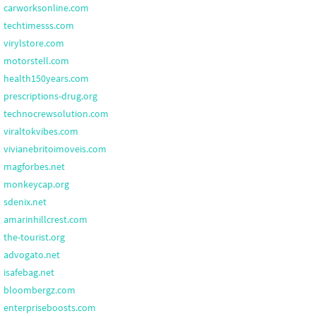
carworksonline.com
techtimesss.com
virylstore.com
motorstell.com
health150years.com
prescriptions-drug.org
technocrewsolution.com
viraltokvibes.com
vivianebritoimoveis.com
magforbes.net
monkeycap.org
sdenix.net
amarinhillcrest.com
the-tourist.org
advogato.net
isafebag.net
bloombergz.com
enterpriseboosts.com