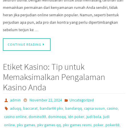
memainkan permainan dari kenyamanan rumah Anda sendiri, tidak
heran jika perjudian online semakin populer. Namun, seperti bentuk
perjudian apa pun, ada pro dan kontra yang perlu dipertimbangkan
sebelum terjun ke …
CONTINUE READING
Etiket Kasino: Tip untuk
Memaksimalkan Pengalaman
Kasino Anda
admin
November 22, 2024
Uncategorized
,
,
,
,
,
,
aduqq
baccarat
bandar66 pkv
bandarqq
capsa susun
casino
,
,
,
,
,
casino online
domino99
dominoqq
idn poker
judi bola
judi
,
,
,
,
,
,
online
pkv games
pkv games qq
pkv games resmi
poker
poker88