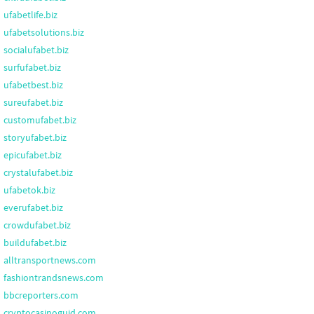
ufabetlife.biz
ufabetsolutions.biz
socialufabet.biz
surfufabet.biz
ufabetbest.biz
sureufabet.biz
customufabet.biz
storyufabet.biz
epicufabet.biz
crystalufabet.biz
ufabetok.biz
everufabet.biz
crowdufabet.biz
buildufabet.biz
alltransportnews.com
fashiontrandsnews.com
bbcreporters.com
cryptocasinoguid.com