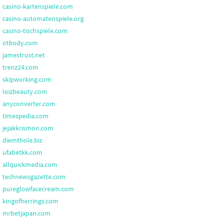
casino-kartenspiele.com
casino-automatenspiele.org
casino-tischspiele.com
otbody.com
jamestrust.net
trenz24.com
skipworking.com
loizbeauty.com
anyconverter.com
timespedia.com
jejakkrismon.com
diemthole.biz
ufabetkk.com
allquickmedia.com
technewsgazette.com
pureglowfacecream.com
kingofherrings.com
mrbetjapan.com