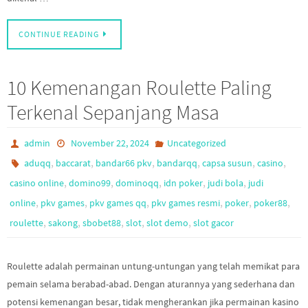
CONTINUE READING
10 Kemenangan Roulette Paling
Terkenal Sepanjang Masa
admin
November 22, 2024
Uncategorized
,
,
,
,
,
,
aduqq
baccarat
bandar66 pkv
bandarqq
capsa susun
casino
,
,
,
,
,
casino online
domino99
dominoqq
idn poker
judi bola
judi
,
,
,
,
,
,
online
pkv games
pkv games qq
pkv games resmi
poker
poker88
,
,
,
,
,
roulette
sakong
sbobet88
slot
slot demo
slot gacor
Roulette adalah permainan untung-untungan yang telah memikat para
pemain selama berabad-abad. Dengan aturannya yang sederhana dan
potensi kemenangan besar, tidak mengherankan jika permainan kasino