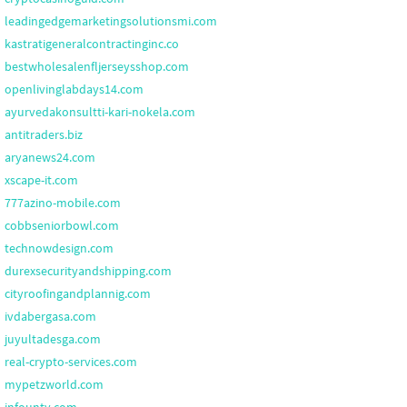
leadingedgemarketingsolutionsmi.com
kastratigeneralcontractinginc.co
bestwholesalenfljerseysshop.com
openlivinglabdays14.com
ayurvedakonsultti-kari-nokela.com
antitraders.biz
aryanews24.com
xscape-it.com
777azino-mobile.com
cobbseniorbowl.com
technowdesign.com
durexsecurityandshipping.com
cityroofingandplannig.com
ivdabergasa.com
juyultadesga.com
real-crypto-services.com
mypetzworld.com
infounty.com