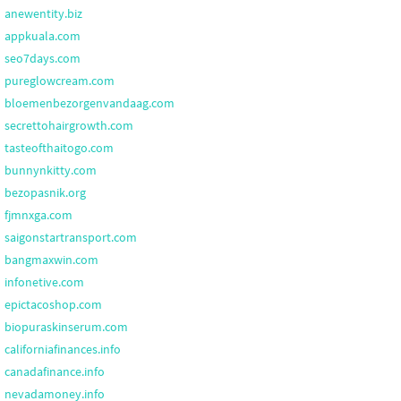
anewentity.biz
appkuala.com
seo7days.com
pureglowcream.com
bloemenbezorgenvandaag.com
secrettohairgrowth.com
tasteofthaitogo.com
bunnynkitty.com
bezopasnik.org
fjmnxga.com
saigonstartransport.com
bangmaxwin.com
infonetive.com
epictacoshop.com
biopuraskinserum.com
californiafinances.info
canadafinance.info
nevadamoney.info