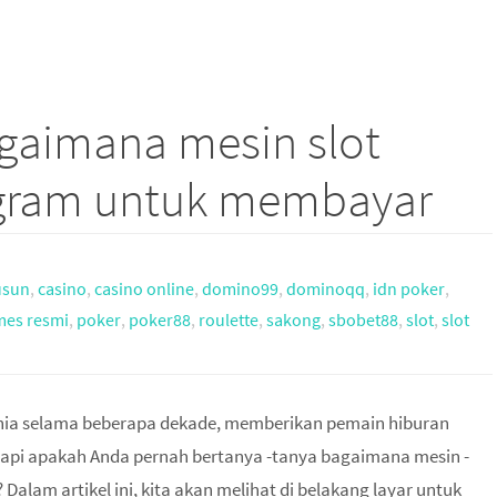
agaimana mesin slot
ogram untuk membayar
usun
,
casino
,
casino online
,
domino99
,
dominoqq
,
idn poker
,
mes resmi
,
poker
,
poker88
,
roulette
,
sakong
,
sbobet88
,
slot
,
slot
 dunia selama beberapa dekade, memberikan pemain hiburan
tapi apakah Anda pernah bertanya -tanya bagaimana mesin -
alam artikel ini, kita akan melihat di belakang layar untuk