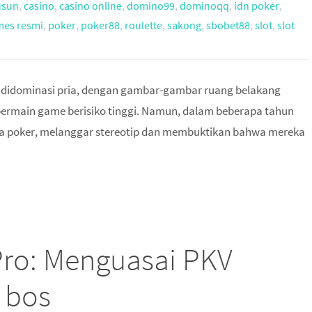
usun
,
casino
,
casino online
,
domino99
,
dominoqq
,
idn poker
,
mes resmi
,
poker
,
poker88
,
roulette
,
sakong
,
sbobet88
,
slot
,
slot
 didominasi pria, dengan gambar-gambar ruang belakang
 bermain game berisiko tinggi. Namun, dalam beberapa tahun
nia poker, melanggar stereotip dan membuktikan bahwa mereka
Pro: Menguasai PKV
 bos