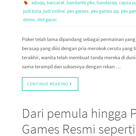
aduqq
,
baccarat
,
bandar66 pkv
,
bandarqq
,
capsa s
judi bola
,
judi online
,
pkv games
,
pkv games qq
,
pkv ga
demo
,
slot gacor
Poker telah lama dipandang sebagai permainan yang
berasap yang diisi dengan pria merokok cerutu yang
terakhir, wanita telah membuat tanda mereka di du
sama terampil dan suksesnya dengan rekan …
CONTINUE READING
Dari pemula hingga 
Games Resmi seperti