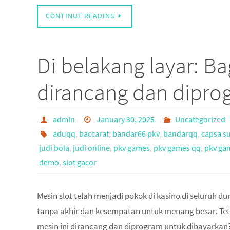
CONTINUE READING
Di belakang layar: B
dirancang dan dipr
admin
January 30, 2025
Uncategorized
aduqq
,
baccarat
,
bandar66 pkv
,
bandarqq
,
capsa s
judi bola
,
judi online
,
pkv games
,
pkv games qq
,
pkv ga
demo
,
slot gacor
Mesin slot telah menjadi pokok di kasino di seluruh
tanpa akhir dan kesempatan untuk menang besar. Te
mesin ini dirancang dan diprogram untuk dibayarkan? D