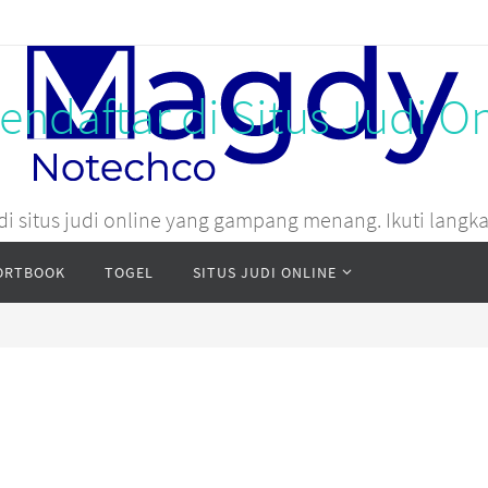
ndaftar di Situs Judi 
i situs judi online yang gampang menang. Ikuti lang
ORTBOOK
TOGEL
SITUS JUDI ONLINE