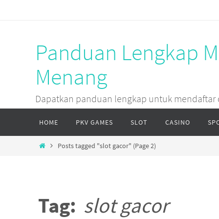
Skip
to
content
Panduan Lengkap Me
Menang
Dapatkan panduan lengkap untuk mendaftar d
meraih kemenangan besar.
Skip
HOME
PKV GAMES
SLOT
CASINO
SP
to
content
Home
Posts tagged "slot gacor"
(Page 2)
Tag:
slot gacor