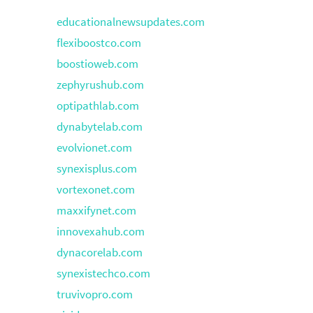
educationalnewsupdates.com
flexiboostco.com
boostioweb.com
zephyrushub.com
optipathlab.com
dynabytelab.com
evolvionet.com
synexisplus.com
vortexonet.com
maxxifynet.com
innovexahub.com
dynacorelab.com
synexistechco.com
truvivopro.com