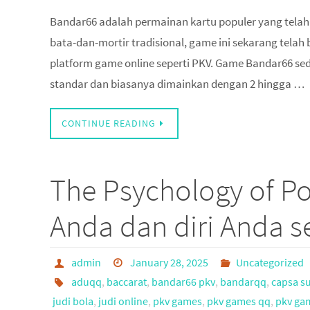
Bandar66 adalah permainan kartu populer yang telah
bata-dan-mortir tradisional, game ini sekarang telah 
platform game online seperti PKV. Game Bandar66 se
standar dan biasanya dimainkan dengan 2 hingga …
CONTINUE READING
The Psychology of 
Anda dan diri Anda s
admin
January 28, 2025
Uncategorized
aduqq
,
baccarat
,
bandar66 pkv
,
bandarqq
,
capsa s
judi bola
,
judi online
,
pkv games
,
pkv games qq
,
pkv ga